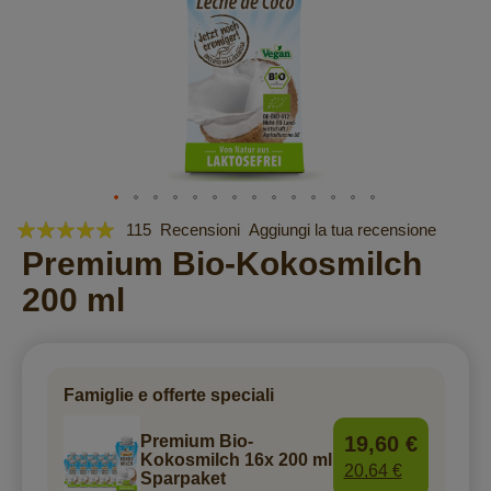
Valutazione:
Vai
115
Recensioni
Aggiungi la tua recensione
all'inizio
97
Premium Bio-Kokosmilch
100
% of
della
200 ml
galleria
di
immagini
Famiglie e offerte speciali
19,60 €
Premium Bio-
Kokosmilch 16x 200 ml
20,64 €
Sparpaket