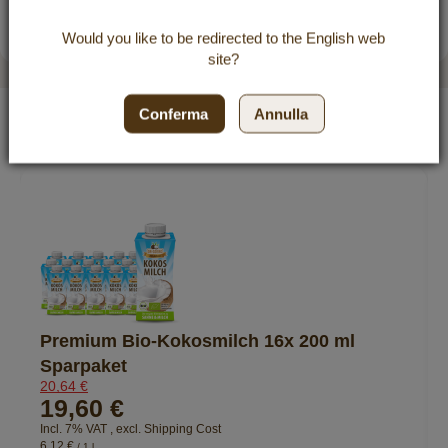
ZUFRIEDENHEIT:
4.8
/
5
BEWERTUNGEN
Would you like to be redirected to the
English
web
site?
powered by
eKomi
Abbiamo trovato altri prodotti che ti potrebbero
Conferma
Annulla
interessare!
Premium Bio-Kokosmilch 16x 200 ml
Sparpaket
20,64 €
19,60 €
Incl. 7% VAT
,
excl.
Shipping Cost
6,12 €
/ 1 l