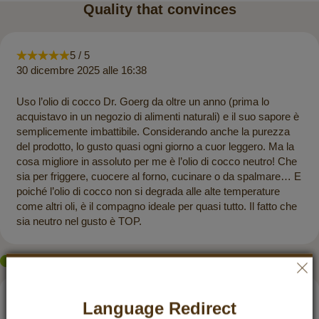
Quality that convinces
5 / 5
30 dicembre 2025 alle 16:38
Uso l’olio di cocco Dr. Goerg da oltre un anno (prima lo
acquistavo in un negozio di alimenti naturali) e il suo sapore è
semplicemente imbattibile. Considerando anche la purezza
del prodotto, lo gusto quasi ogni giorno a cuor leggero. Ma la
cosa migliore in assoluto per me è l’olio di cocco neutro! Che
sia per friggere, cuocere al forno, cucinare o da spalmare… E
poiché l’olio di cocco non si degrada alle alte temperature
come altri oli, è il compagno ideale per quasi tutto. Il fatto che
sia neutro nel gusto è TOP.
eKomi
KUNDENREZENSIONEN
Language Redirect