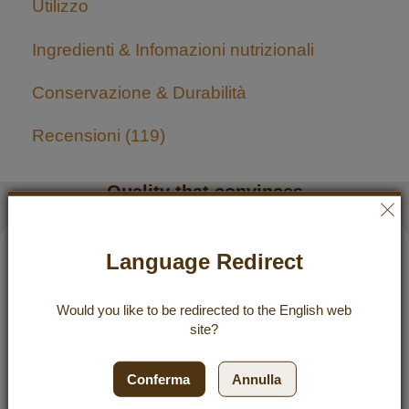
Utilizzo
Ingredienti & Infomazioni nutrizionali
Conservazione & Durabilità
Recensioni
119
Quality that convinces
5 / 5
Language Redirect
30 dicembre 2025 alle 16:38
Would you like to be redirected to the
English
web
Uso l’olio di cocco Dr. Goerg da oltre un anno (prima lo
site?
acquistavo in un negozio di alimenti naturali) e il suo sapore è
semplicemente imbattibile. Considerando anche la purezza
del prodotto, lo gusto quasi ogni giorno a cuor leggero. Ma la
Conferma
Annulla
cosa migliore in assoluto per me è l’olio di cocco neutro! Che
sia per friggere, cuocere al forno, cucinare o da spalmare… E