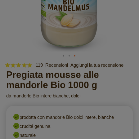
Valutazione:
Vai
119
Recensioni
Aggiungi la tua recensione
all'inizio
96
Pregiata mousse alle
100
% of
della
mandorle Bio 1000 g
galleria
di
da mandorle Bio intere bianche, dolci
immagini
prodotta con mandorle Bio dolci intere, bianche
crudité genuina
naturale