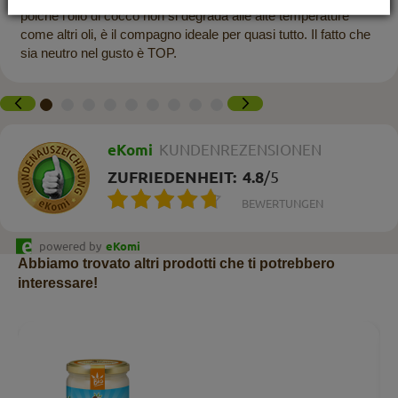
poiché l’olio di cocco non si degrada alle alte temperature
come altri oli, è il compagno ideale per quasi tutto. Il fatto che
sia neutro nel gusto è TOP.
eKomi
KUNDENREZENSIONEN
ZUFRIEDENHEIT:
4.8
/
5
BEWERTUNGEN
powered by
eKomi
Abbiamo trovato altri prodotti che ti potrebbero
interessare!