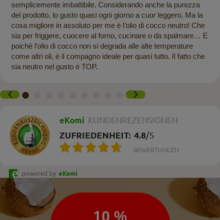
semplicemente imbattibile. Considerando anche la purezza
del prodotto, lo gusto quasi ogni giorno a cuor leggero. Ma la
cosa migliore in assoluto per me è l’olio di cocco neutro! Che
sia per friggere, cuocere al forno, cucinare o da spalmare… E
poiché l’olio di cocco non si degrada alle alte temperature
come altri oli, è il compagno ideale per quasi tutto. Il fatto che
sia neutro nel gusto è TOP.
eKomi
KUNDENREZENSIONEN
ZUFRIEDENHEIT:
4.8
/
5
BEWERTUNGEN
powered by
eKomi
Newsletter
10 %