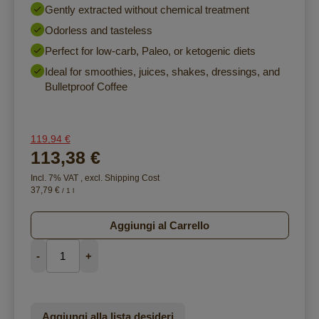
Gently extracted without chemical treatment
Odorless and tasteless
Perfect for low-carb, Paleo, or ketogenic diets
Ideal for smoothies, juices, shakes, dressings, and
Bulletproof Coffee
119,94 €
113,38 €
Incl. 7% VAT
,
excl.
Shipping Cost
37,79 €
/ 1 l
Aggiungi al Carrello
-
+
Aggiungi alla lista desideri