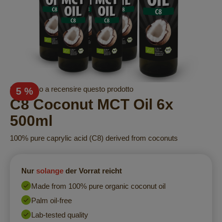
Vai
Sii il primo a recensire questo prodotto
5 %
all'inizio
C8 Coconut MCT Oil 6x
della
500ml
galleria
di
100% pure caprylic acid (C8) derived from coconuts
immagini
Nur
solange
der Vorrat reicht
Made from 100% pure organic coconut oil
Palm oil-free
Lab-tested quality