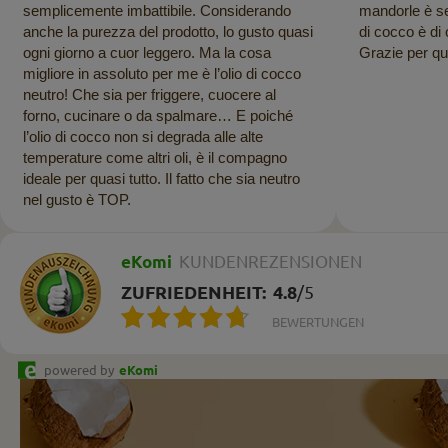
semplicemente imbattibile. Considerando
mandorle è se
anche la purezza del prodotto, lo gusto quasi
di cocco è di
ogni giorno a cuor leggero. Ma la cosa
Grazie per que
migliore in assoluto per me è l’olio di cocco
neutro! Che sia per friggere, cuocere al
forno, cucinare o da spalmare… E poiché
l’olio di cocco non si degrada alle alte
temperature come altri oli, è il compagno
ideale per quasi tutto. Il fatto che sia neutro
nel gusto è TOP.
eKomi
KUNDENREZENSIONEN
ZUFRIEDENHEIT:
4.8
/
5
BEWERTUNGEN
powered by
eKomi
Newsletter