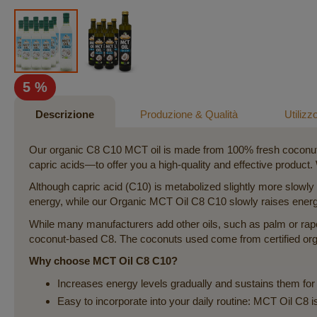
Vai
5 %
all'inizio
della
Descrizione
Produzione & Qualità
Utilizz
galleria
di
Our organic C8 C10 MCT oil is made from 100% fresh coconuts.
immagini
capric acids—to offer you a high-quality and effective product. 
Although capric acid (C10) is metabolized slightly more slowly
energy, while our Organic MCT Oil C8 C10 slowly raises energy
While many manufacturers add other oils, such as palm or rape
coconut-based C8. The coconuts used come from certified orga
Why choose MCT Oil C8 C10?
Increases energy levels gradually and sustains them for
Easy to incorporate into your daily routine: MCT Oil C8 