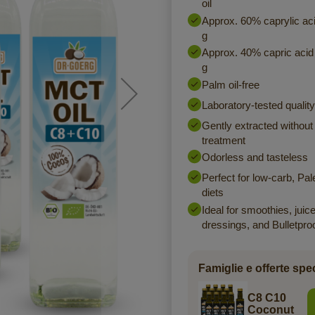
oil
Approx. 60% caprylic ac
g
Approx. 40% capric acid
g
Palm oil-free
Laboratory-tested quality
Gently extracted without
treatment
Odorless and tasteless
Perfect for low-carb, Pal
diets
Ideal for smoothies, juic
dressings, and Bulletpro
Famiglie e offerte spec
C8 C10
Coconut