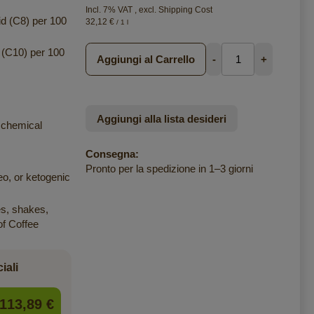
Incl. 7% VAT
,
excl.
Shipping Cost
id (C8) per 100
32,12 €
/ 1 l
 (C10) per 100
Aggiungi al Carrello
-
+
Aggiungi alla lista desideri
 chemical
Consegna:
Pronto per la spedizione in 1–3 giorni
eo, or ketogenic
es, shakes,
of Coffee
iali
113,89 €