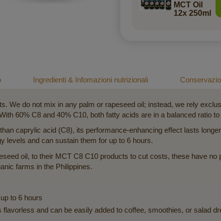
MCT Oil
12x 250ml
o
Ingredienti & Infomazioni nutrizionali
Conservazion
 We do not mix in any palm or rapeseed oil; instead, we rely exclus
With 60% C8 and 40% C10, both fatty acids are in a balanced ratio to a
 than caprylic acid (C8), its performance-enhancing effect lasts lon
 levels and can sustain them for up to 6 hours.
seed oil, to their MCT C8 C10 products to cut costs, these have no p
nic farms in the Philippines.
 up to 6 hours
is flavorless and can be easily added to coffee, smoothies, or salad d