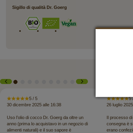
Sigillo di qualità Dr. Goerg
5 / 5
5 
30 dicembre 2025 alle 16:38
26 luglio 2025
Uso l’olio di cocco Dr. Goerg da oltre un
Il processo d
anno (prima lo acquistavo in un negozio di
consegna è sta
alimenti naturali) e il suo sapore è
erano confezi