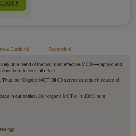
119,88 €
e & Durabilità
Recensioni
ively on a blend of the two most effective MCTs—caprylic and
llow them to take full effect.
ger. Thus, our Organic MCT Oil C8 serves as a quick source of
lace in our bottles. Our organic MCT oil is 100% pure
ressings