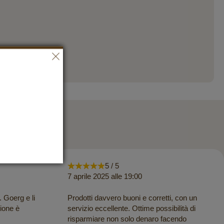
5 / 5
7 aprile 2025 alle 19:00
. Goerg e li
Prodotti davvero buoni e corretti, con un
ione è
servizio eccellente. Ottime possibilità di
risparmiare non solo denaro facendo