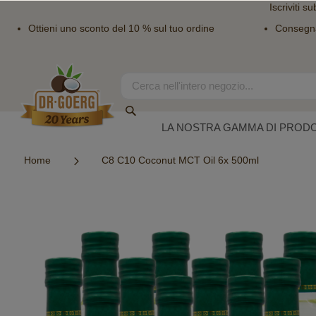
Iscriviti su
Ottieni uno sconto del 10 % sul tuo ordine
Consegn
Salta
al
contenuto
Search
Search
LA NOSTRA GAMMA DI PRODO
Home
C8 C10 Coconut MCT Oil 6x 500ml
Vai
alla
fine
della
galleria
di
immagini