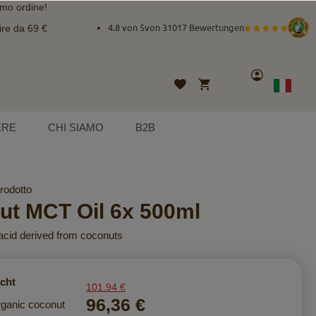
imo ordine!
ire da 69 €
4.8 von 5
von
31017 Bewertungen
Account
Carrello
Lista
Lingua
Italian
desideri
ERE
CHI SIAMO
B2B
prodotto
ut MCT Oil 6x 500ml
acid derived from coconuts
icht
101,94 €
96,36 €
ganic coconut