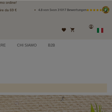
imo ordine!
ire da 69 €
4.8 von 5
von
31017 Bewertungen
Account
Carrello
Lista
Lingua
Italian
desideri
ERE
CHI SIAMO
B2B