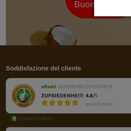
Buono sconto
Soddisfazione del cliente
eKomi
KUNDENREZENSIONEN
ZUFRIEDENHEIT:
4.8
/
5
BEWERTUNGEN
powered by
eKomi