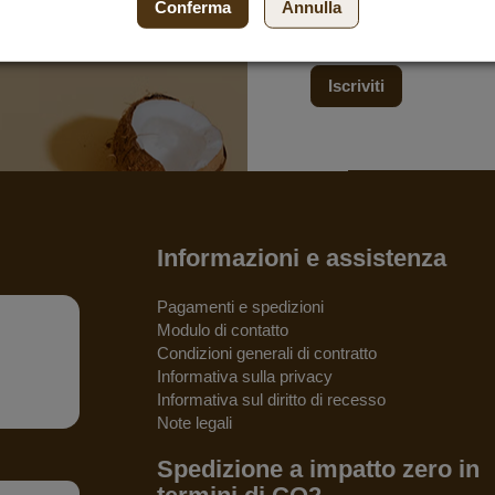
Conferma
Annulla
ricevere le ultime offerte 
del 10 %.
Iscriviti
Informazioni e assistenza
Pagamenti e spedizioni
Modulo di contatto
Condizioni generali di contratto
Informativa sulla privacy
Informativa sul diritto di recesso
Note legali
Spedizione a impatto zero in