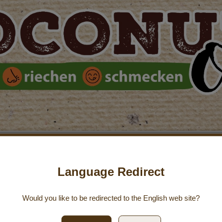
Language Redirect
Iscriviti all
Newsletter:
Would you like to be redirected to the
English
web site?
Iscriviti alla nostra newsle