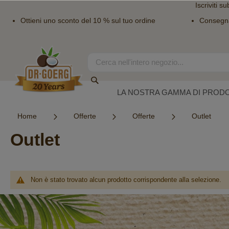
Iscriviti su
Ottieni uno sconto del 10 % sul tuo ordine
Consegn
Salta
al
contenuto
Search
Search
LA NOSTRA GAMMA DI PRODO
Home
Offerte
Offerte
Outlet
Outlet
Non è stato trovato alcun prodotto corrispondente alla selezione.