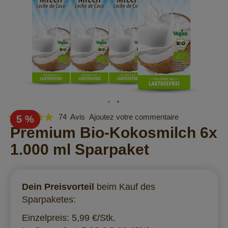
Évaluation:
Skip
74
Avis
Ajoutez votre commentaire
5 %
to
98
Premium Bio-Kokosmilch 6x
100
% of
the
1.000 ml Sparpaket
beginning
of
the
images
Dein Preisvorteil
beim Kauf des
gallery
Sparpaketes:
Einzelpreis: 5,99 €/Stk.