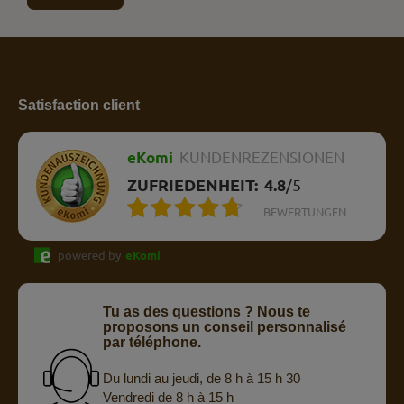
Satisfaction client
eKomi
KUNDENREZENSIONEN
ZUFRIEDENHEIT:
4.8
/
5
BEWERTUNGEN
powered by
eKomi
Tu as des questions ? Nous te
proposons un conseil personnalisé
par téléphone.
Du lundi au jeudi, de 8 h à 15 h 30
Vendredi de 8 h à 15 h