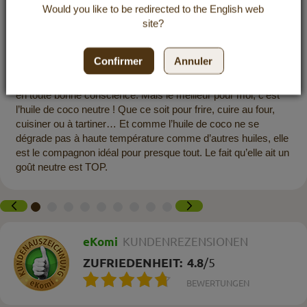
30 décembre 2025 à 16:38
Would you like to be redirected to the
English
web
site?
J’utilise l’huile de coco Dr. Goerg depuis plus d’un an
maintenant (auparavant achetée dans un magasin bio) et son
Confirmer
Annuler
goût est tout simplement imbattable. Quand on considère
aussi la pureté du produit, j’en profite presque tous les jours
en toute bonne conscience. Mais le meilleur pour moi, c’est
l’huile de coco neutre ! Que ce soit pour frire, cuire au four,
cuisiner ou à tartiner… Et comme l’huile de coco ne se
dégrade pas à haute température comme d’autres huiles, elle
est le compagnon idéal pour presque tout. Le fait qu’elle ait un
goût neutre est TOP.
eKomi
KUNDENREZENSIONEN
ZUFRIEDENHEIT:
4.8
/
5
BEWERTUNGEN