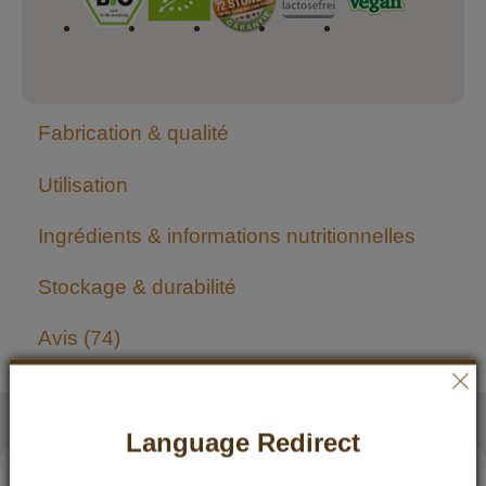
Fabrication & qualité
Utilisation
Ingrédients & informations nutritionnelles
Stockage & durabilité
Avis
74
Quality that convinces
Language Redirect
5 / 5