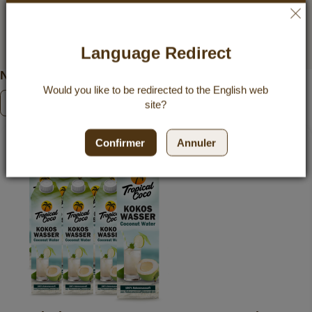
En savoir plus
Language Redirect
Nos offres économiques
Would you like to be redirected to the
English
web
Découvrez nos offres économiques
site?
Confirmer
Annuler
25 %