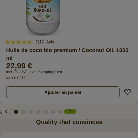
Évaluation:
5112
Avis
99%
Huile de coco bio premium / Coconut Oil, 1000
ml
22,99 €
Incl. 7% VAT
,
excl.
Shipping Cost
22,99 €
/ 1 l
A
Ajouter au panier
Quality that convinces