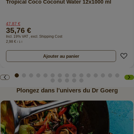
Tropical Coco Coconut Water 12x1000 ml
47,87 €
35,76 €
Incl. 19% VAT
,
excl.
Shipping Cost
2,98 €
/ 1 l
A
Ajouter au panier
Plongez dans l'univers du Dr Goerg