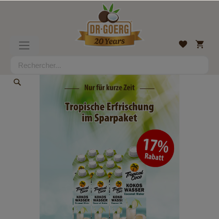
Allez
au
contenu
Mon
Liste
Basculer
panier
d’envies
la
navigation
Rechercher
Rechercher