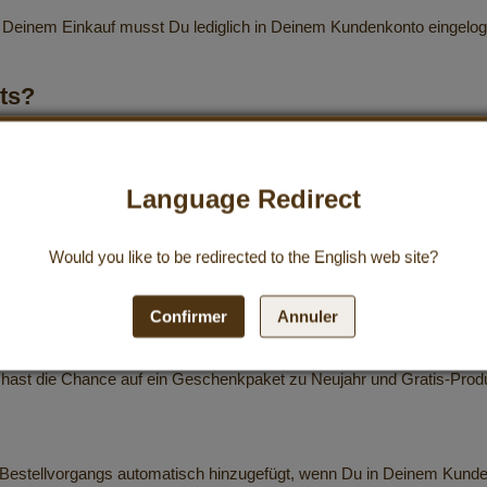
 Deinem Einkauf musst Du lediglich in Deinem Kundenkonto eingelog
ts?
?
Language Redirect
ehr Punkte Du also sammelst, desto mehr Vorteile kannst Du mit 
Would you like to be redirected to the
English
web site?
lub-Member?
Confirmer
Annuler
tatus – einige Vorteile wie exklusive Angebote nur für Club-Mitgli
hast die Chance auf ein Geschenkpaket zu Neujahr und Gratis-Produk
stellvorgangs automatisch hinzugefügt, wenn Du in Deinem Kunden