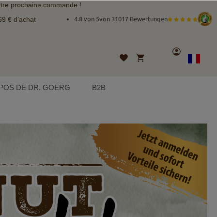
tre prochaine commande !
69 € d’achat
4.8 von 5
von
31017 Bewertungen
Compte
Mon panier
Liste
Langue
French
d’envies
POS DE DR. GOERG
B2B