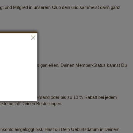
gt und Mitglied in unserem Club sein und sammelst dann ganz
Deinem Member-Status genießen. Deinen Member-Status kannst Du
eder, kostenloser Versand oder bis zu 10 % Rabatt bei jedem
te bei all’ Deinen Bestellungen.
konto eingeloggt bist. Hast du Dein Geburtsdatum in Deinem