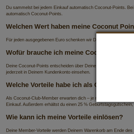
Du sammelst bei jedem Einkauf automatisch Coconut-Points. Bei
automatisch Coconut-Points.
Welchen Wert haben meine Coconut Poin
Für jeden ausgegebenen Euro schenken wir Dir 1 Coconut-Point.
Wofür brauche ich meine Coconut Points
Deine Coconut-Points entscheiden über Deinen Club-Rang. Je m
jederzeit in Deinem Kundenkonto einsehen.
Welche Vorteile habe ich als Coconut-C
Als Coconut-Club-Member erwarten dich – je nach Deinem Member-S
Einkauf. Außerdem erhältst du einen 25 % Geburtstagsgutschein, 
Wie kann ich meine Vorteile einlösen?
Deine Member-Vorteile werden Deinem Warenkorb am Ende des Be