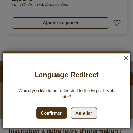
Incl. 19% VAT
,
excl.
Shipping Cost
Ajout
Ajouter au panier
Lettre
d’information
Language Redirect
10 %
Would you like to be redirected to the
English
web
Bon d'achat
site?
Confirmer
Annuler
Inscription à notre lettre d’information :