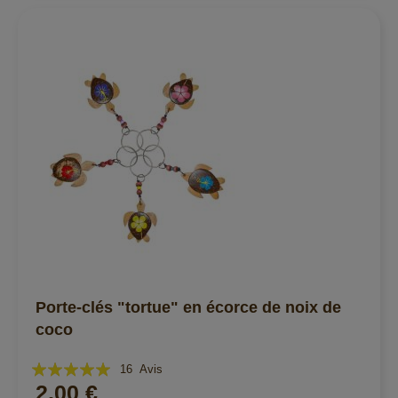
Porte-clés "tortue" en écorce de noix de
coco
Évaluation:
16
Avis
2,00 €
98%