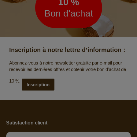
10 %
Bon d'achat
Inscription à notre lettre d’information :
Abonnez-vous à notre newsletter gratuite par e-mail pour
recevoir les dernières offres et obtenir votre bon d'achat de
10 %.
Inscription
Satisfaction client