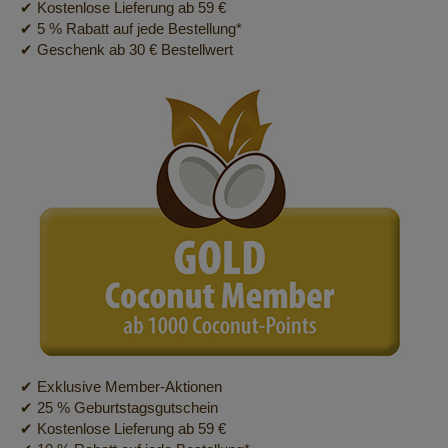
✔ Kostenlose Lieferung ab 59 €
✔ 5 % Rabatt auf jede Bestellung*
✔ Geschenk ab 30 € Bestellwert
✔ Exklusive Member-Aktionen
✔ 25 % Geburtstagsgutschein
✔ Kostenlose Lieferung ab 59 €