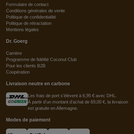
Formulaire de contact
Conditions générales de vente
Politique de confidentialité
Politique de rétractation
Mentions légales
Dr. Goerg
Carrière
Programme de fidélité Coconut Club
Pour les clients B2B
Coopération
Livraison neutre en carbone
Les frais de port s'élèvent à 6,95 € avec DHL.
À partir d'un montant d'achat de 69,00 €, la livraison
est gratuite en Allemagne.
Modes de paiement