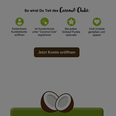
Jetzt Konto eröffnen