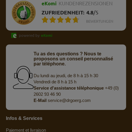
eKomi
KUNDENREZENSIONEN
ZUFRIEDENHEIT:
4.8
/
5
BEWERTUNGEN
powered by
eKomi
Tu as des questions ? Nous te
proposons un conseil personnalisé
par téléphone.
Du lundi au jeudi, de 8 h à 15 h 30
Vendredi de 8 h à 15 h
Service d'assistance téléphonique
+49 (0)
2602 93 46 90
E-Mail
service@drgoerg.com
Infos & Services
Paiement et livraison