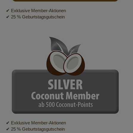
✔ Exklusive Member-Aktionen
✔ 25 % Geburtstagsgutschein
✔ Exklusive Member-Aktionen
✔ 25 % Geburtstagsgutschein