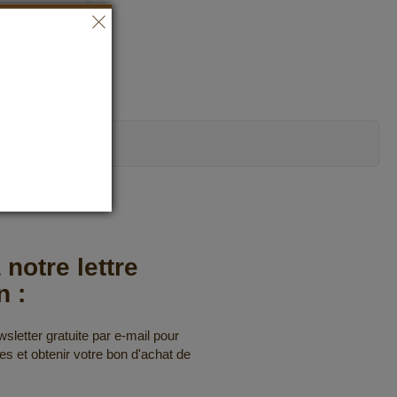
Ajouter à ma liste d’envie
 notre lettre
n :
letter gratuite par e-mail pour
res et obtenir votre bon d'achat de