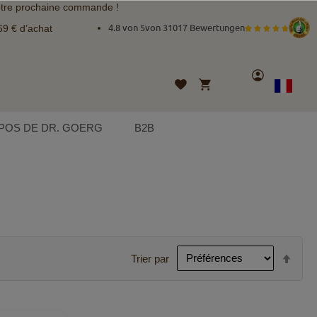
tre prochaine commande !
69 € d’achat
4.8 von 5
von
31017 Bewertungen
Compte
Mon panier
Liste
Langue
French
d’envies
POS DE DR. GOERG
B2B
Par
Trier par
ordr
décr