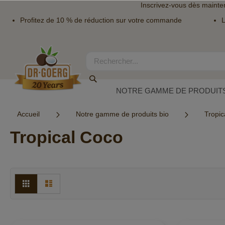
Inscrivez-vous dès mainte
Profitez de 10 % de réduction sur votre commande
L
Allez
au
contenu
Rechercher
Rechercher
NOTRE GAMME DE PRODUITS
Accueil
Notre gamme de produits bio
Tropic
Tropical Coco
Afficher
Grille
Liste
en