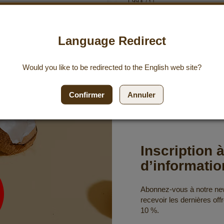
1,99 €
/ 1 l
’envie
Ajouter à ma liste d’envie
uter au panier
Ajouter au panier
Language Redirect
Would you like to be redirected to the
English
web site?
Confirmer
Annuler
Inscription à
d’informatio
Abonnez-vous à notre news
recevoir les dernières off
10 %.