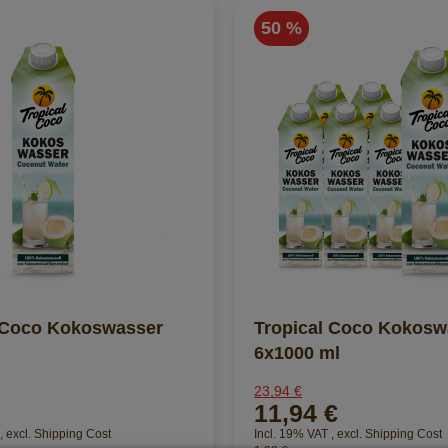
50 %
 Coco Kokoswasser
Tropical Coco Kokosw
6x1000 ml
23,94 €
11,94 €
,
excl.
Shipping Cost
Incl. 19% VAT
,
excl.
Shipping Cost