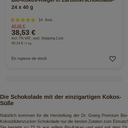
Bio-Kokos-Riegel in Zartbitterschokolade-
24 x 40 g
Évaluation:
14
Avis
40,56 €
100%
38,53 €
Incl. 7% VAT
,
excl.
Shipping Cost
40,14 €
/ 1 kg
Ajout
En rupture de stock
Die Schokolade mit der einzigartigen Kokos-
Süße
Natürlich kommen für die Herstellung der Dr. Goerg Premium Bio-
Kokosblütenzucker-Schokolade nur die besten Zutaten zum Einsatz!
Sie besteht zu 72 % aus edlem Bio-Kakao und wird mit dem Dr.