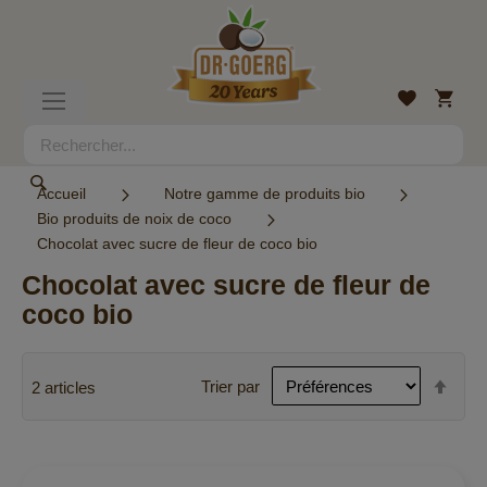
Allez
au
contenu
Mon
Liste
Basculer
panier
d’envies
la
navigation
Rechercher
Rechercher
Accueil
Notre gamme de produits bio
Bio produits de noix de coco
Chocolat avec sucre de fleur de coco bio
Chocolat avec sucre de fleur de
coco bio
Par
Trier par
2
articles
ordr
décr