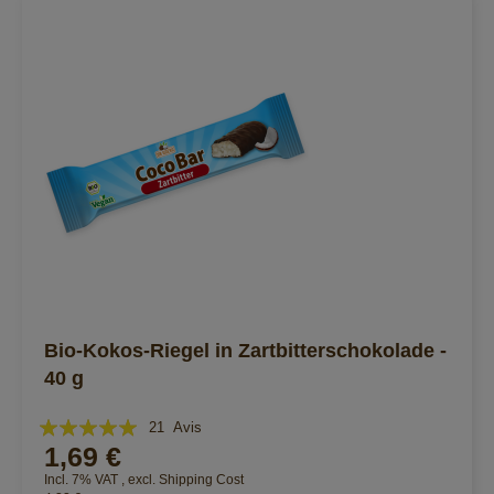
Bio-Kokos-Riegel in Zartbitterschokolade -
40 g
Évaluation:
21
Avis
1,69 €
98%
Incl. 7% VAT
,
excl.
Shipping Cost