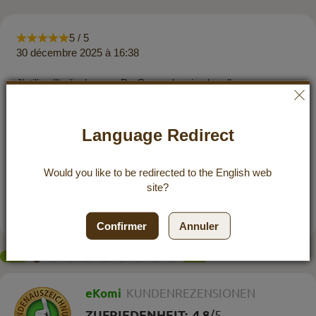
5 / 5
30 décembre 2025 à 16:38
J’utilise l’huile de coco Dr. Goerg depuis plus d’un an
maintenant (auparavant achetée dans un magasin bio) et son
goût est tout simplement imbattable. Quand on considère
aussi la pureté du produit, j’en profite presque tous les jours
Language Redirect
en toute bonne conscience. Mais le meilleur pour moi, c’est
l’huile de coco neutre ! Que ce soit pour frire, cuire au four,
cuisiner ou à tartiner… Et comme l’huile de coco ne se
Would you like to be redirected to the
English
web
dégrade pas à haute température comme d’autres huiles, elle
site?
est le compagnon idéal pour presque tout. Le fait qu’elle ait un
goût neutre est TOP.
Confirmer
Annuler
eKomi
KUNDENREZENSIONEN
ZUFRIEDENHEIT:
4.8
/
5