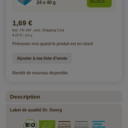
40,56 €
24 x 40 g
1,69 €
Incl. 7% VAT
,
excl.
Shipping Cost
4,22 €
/ 100 g
Prévenez-moi quand le produit est en stock
Ajouter à ma liste d’envie
Bientôt de nouveau disponible
Description
Label de qualité Dr. Georg