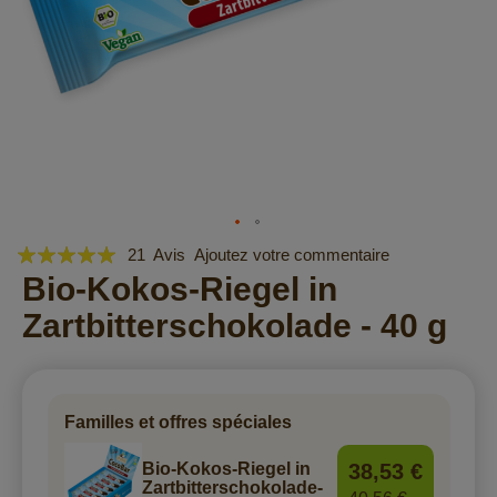
Évaluation:
Skip
21
Avis
Ajoutez votre commentaire
to
98
Bio-Kokos-Riegel in
100
% of
the
Zartbitterschokolade - 40 g
beginning
of
the
images
gallery
Familles et offres spéciales
38,53 €
Bio-Kokos-Riegel in
Zartbitterschokolade-