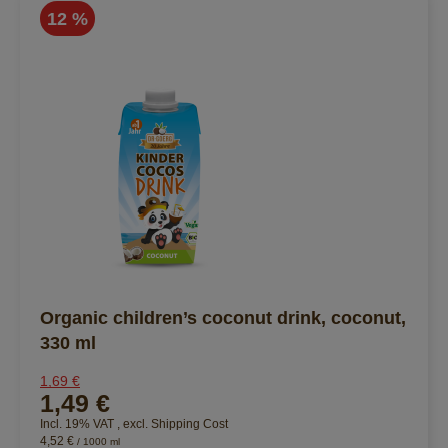
12 %
Organic children’s coconut drink, coconut,
330 ml
1,69 €
1,49 €
Incl. 19% VAT
,
excl.
Shipping Cost
4,52 €
/ 1000 ml