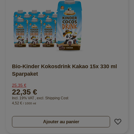
Bio-Kinder Kokosdrink Kakao 15x 330 ml
Sparpaket
25,35 €
22,35 €
Incl. 19% VAT
,
excl.
Shipping Cost
4,52 €
/ 1000 ml
Ajout
Ajouter au panier