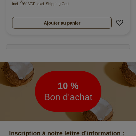
Incl. 19% VAT
,
excl.
Shipping Cost
Ajout
Ajouter au panier
Lettre
d’information
10 %
Bon d'achat
Inscription à notre lettre d’information :