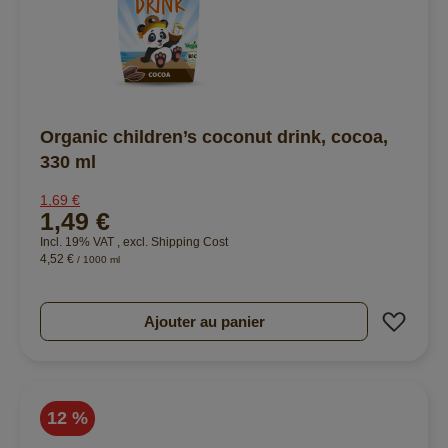
Organic children’s coconut drink, cocoa,
330 ml
1,69 €
1,49 €
Incl. 19% VAT
,
excl.
Shipping Cost
4,52 €
/ 1000 ml
Ajout
Ajouter au panier
12 %