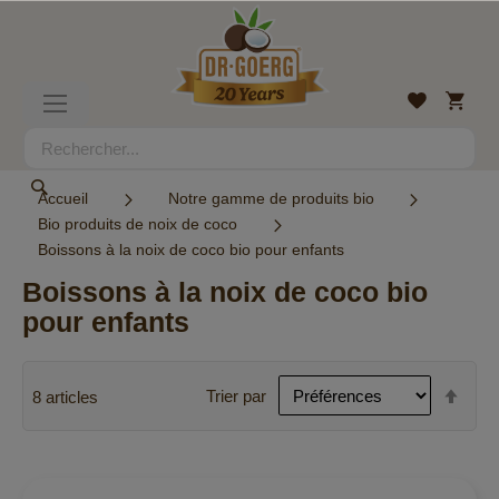
Allez
au
contenu
Mon
Liste
Basculer
panier
d’envies
la
navigation
Rechercher
Rechercher
Accueil
Notre gamme de produits bio
Bio produits de noix de coco
Boissons à la noix de coco bio pour enfants
Boissons à la noix de coco bio
pour enfants
Par
Trier par
8
articles
ordr
décr