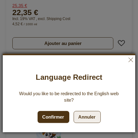
25,35 €
22,35 €
Incl. 19% VAT
,
excl.
Shipping Cost
4,52 €
/ 1000 ml
Ajout
Ajouter au panier
12 %
Language Redirect
Would you like to be redirected to the
English
web
site?
Confirmer
Annuler