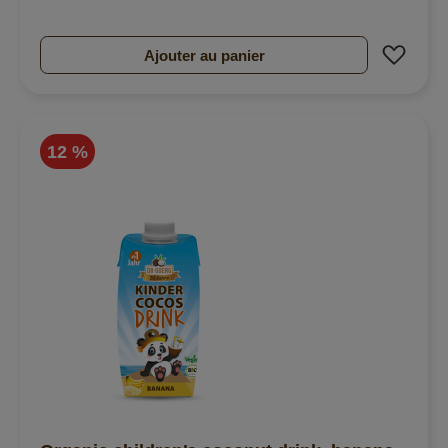
Ajout
Ajouter au panier
12 %