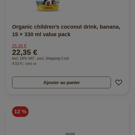
Organic children’s coconut drink, banana,
15 × 330 ml value pack
25,35 €
22,35 €
Incl. 19% VAT
,
excl.
Shipping Cost
4,52 €
/ 1000 ml
Ajout
Ajouter au panier
12 %