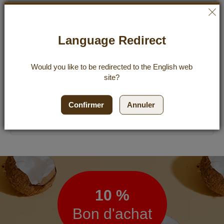
Tropical Coco Kokoswasser 6x1000 ml
23,94 €
Language Redirect
22,74 €
Incl. 19% VAT
,
excl.
Shipping Cost
3,79 €
/ 1 l
Would you like to be redirected to the
English
web
site?
Ajout
Ajouter au panier
Confirmer
Annuler
Lettre
d’information
10 %
Bon d'achat