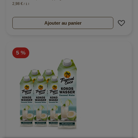
2,98 €
/ 1 l
Ajout
Ajouter au panier
5 %