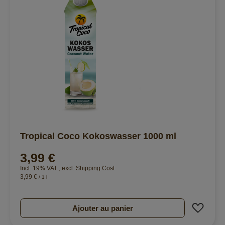
Tropical Coco Kokoswasser 1000 ml
3,99 €
Incl. 19% VAT
,
excl.
Shipping Cost
3,99 €
/ 1 l
Ajout
Ajouter au panier