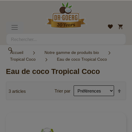
Allez
au
contenu
Mon
Liste
Basculer
panier
d’envies
la
navigation
Rechercher
Rechercher
Accueil
Notre gamme de produits bio
Tropical Coco
Eau de coco Tropical Coco
Eau de coco Tropical Coco
Par
Trier par
3
articles
ordr
décr