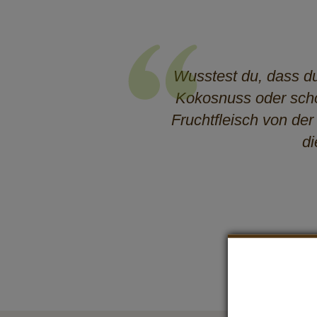
Wusstest du, dass du
Kokosnuss oder scho
Fruchtfleisch von de
d