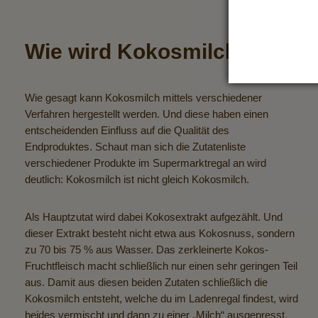
Wie wird Kokosmilch hergest
Wie gesagt kann Kokosmilch mittels verschiedener
Verfahren hergestellt werden. Und diese haben einen
entscheidenden Einfluss auf die Qualität des
Endproduktes. Schaut man sich die Zutatenliste
verschiedener Produkte im Supermarktregal an wird
deutlich: Kokosmilch ist nicht gleich Kokosmilch.
Als Hauptzutat wird dabei Kokosextrakt aufgezählt. Und
dieser Extrakt besteht nicht etwa aus Kokosnuss, sondern
zu 70 bis 75 % aus Wasser. Das zerkleinerte Kokos-
Fruchtfleisch macht schließlich nur einen sehr geringen Teil
aus. Damit aus diesen beiden Zutaten schließlich die
Kokosmilch entsteht, welche du im Ladenregal findest, wird
beides vermischt und dann zu einer „Milch“ ausgepresst.