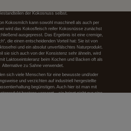
milch wird aus dem weißen Fruchtfleisch hergestellt.
t ganz ohne chemische Zusatzstoffe, nur aus den
estandteilen der Kokosnuss selbst.
von Kokosmilch kann sowohl maschinell als auch per
ei wird das Kokosfleisch reifer Kokosnüsse zunächst
chließend ausgepresst. Das Ergebnis ist eine cremige,
ch“, die einen entscheidenden Vorteil hat: Sie ist von
ktosefrei und ein absolut unverfälschtes Naturprodukt.
l sie sich auch von der Konsistenz sehr ähneln, wird
it Laktoseintoleranz beim Kochen und Backen oft als
Alternative zu Sahne verwendet.
en sich viele Menschen für eine bewusste und/oder
gsweise und verzichten auf industriell hergestellte
ssentierhaltung begünstigen. Auch hier ist man mit
tzprodukt bestens versorgt – sie bringt nicht nur eine
 Kokosnote in die Gerichte, sondern auch vielseitige
ichkeiten. Wer es nicht so intensiv mag, kann der
 etwas Wasser beigeben und sie dann unterrühren.
ch von Dr. Goerg
ist sämiger als vergleichbare
 Supermarkt und damit auch etwas dickflüssiger