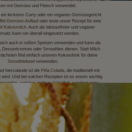
sen mit Gemüse und Fleisch verwendet.
 ein leckeres Curry oder ein veganes Gemüsegericht
ffel-Gemüse-Auflauf
oder teste unser Rezept für eine
it Kokosmilch
. Auch als laktosefreier und veganer
rsatz kann sie überall eingesetzt werden.
 sich auch in süßen Speisen verwenden und kann als
s, Dessertcremes oder Smoothies dienen. Statt Milch
nächsten Mal einfach unseren Kokosdrink für deine
Smoothiebowl
verwenden.
t hierzulande ist die
Piña Colada
, die traditionell mit
wird. Und bei solchen Rezepten ist es enorm wichtig
erwenden, welches nicht zu künstlich, sondern ganz
ch nach Kokos schmeckt. Handelsübliche Produkte sind
nt meist mit Aromen versetzt, die den natürlichen
fälschen und viel zu künstlich oder aufdringlich
schmecken.