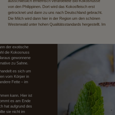
ausschließlich erntefrisch verarbeitete Bio-Kokosnüsse
von den Philippinen. Dort wird das Kokosfleisch erst
getrocknet und dann zu uns nach Deutschland gebracht.
Die Milch wird dann hier in der Region um den schönen
Westerwald unter hohen Qualitätsstandards hergestellt. Im
milch?
 wie Kalium, Zink,
nn der exotische
ohl die Kokosnuss
ie daraus gewonnene
rnative zu Sahne.
 handelt es sich um
den vom Körper in
 andere Fette – im
Wie ve
hmen kann. Hier ist
 kommt es am Ende
Obwohl Kokosmilc
ch hat aufgrund des
zahlreiche Möglic
te sie nicht im
machen es vor: 