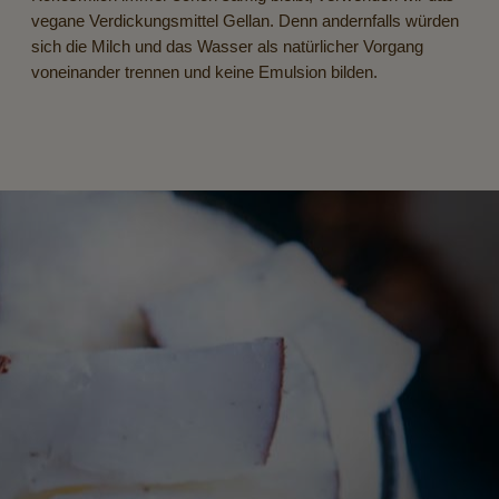
vegane Verdickungsmittel Gellan. Denn andernfalls würden
sich die Milch und das Wasser als natürlicher Vorgang
voneinander trennen und keine Emulsion bilden.
rwende ich Kokosmilch?
h in Europa noch nicht weit verbreitet ist, gibt es
hkeiten, um damit zu kochen. Die asiatischen Länder
Hier wird sie in sämtlichen Suppen, Eintöpfen und