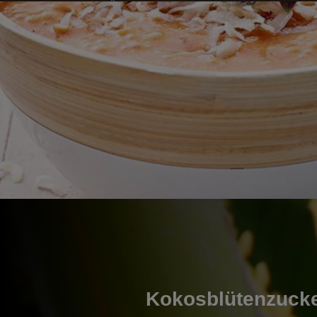
Übermaß verzehrt werden. Auf der anderen Se
Kohlenhydratanteil in der Kokosmilch jedoch gering, w
Wahl für die Low-Carb-Küche ist.
Kokosblütenzuck