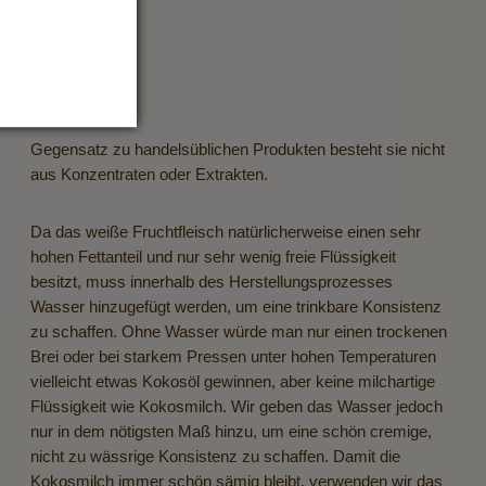
Gegensatz zu handelsüblichen Produkten besteht sie nicht
aus Konzentraten oder Extrakten.
Da das weiße Fruchtfleisch natürlicherweise einen sehr
hohen Fettanteil und nur sehr wenig freie Flüssigkeit
besitzt, muss innerhalb des Herstellungsprozesses
Wasser hinzugefügt werden, um eine trinkbare Konsistenz
zu schaffen. Ohne Wasser würde man nur einen trockenen
Brei oder bei starkem Pressen unter hohen Temperaturen
vielleicht etwas Kokosöl gewinnen, aber keine milchartige
Flüssigkeit wie Kokosmilch. Wir geben das Wasser jedoch
nur in dem nötigsten Maß hinzu, um eine schön cremige,
nicht zu wässrige Konsistenz zu schaffen. Damit die
Kokosmilch immer schön sämig bleibt, verwenden wir das