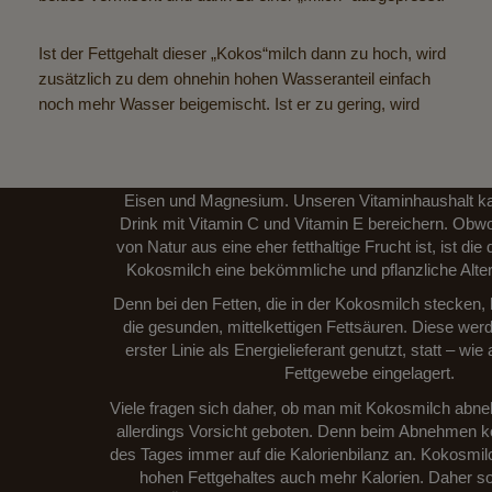
Ist der Fettgehalt dieser „Kokos“milch dann zu hoch, wird
zusätzlich zu dem ohnehin hohen Wasseranteil einfach
noch mehr Wasser beigemischt. Ist er zu gering, wird
Wie gesund ist Kokos
Kokosmilch enthält viele Vitamine und Mineralstoffe
Eisen und Magnesium. Unseren Vitaminhaushalt ka
Drink mit Vitamin C und Vitamin E bereichern. Obw
von Natur aus eine eher fetthaltige Frucht ist, ist d
Kokosmilch eine bekömmliche und pflanzliche Alte
Denn bei den Fetten, die in der Kokosmilch stecken,
die gesunden, mittelkettigen Fettsäuren. Diese wer
erster Linie als Energielieferant genutzt, statt – wie
Fettgewebe eingelagert.
Viele fragen sich daher, ob man mit Kokosmilch abne
allerdings Vorsicht geboten. Denn beim Abnehmen
des Tages immer auf die Kalorienbilanz an. Kokosmil
hohen Fettgehaltes auch mehr Kalorien. Daher soll