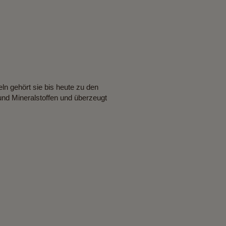
ln gehört sie bis heute zu den
und Mineralstoffen und überzeugt
as ist Kokosmilch?
 eine weiße, cremige „Pflanzenmilch“, die aus der
en wird. Damit ist jedoch nicht die Flüssigkeit im
rucht gemeint, denn diese wird als Kokoswasser