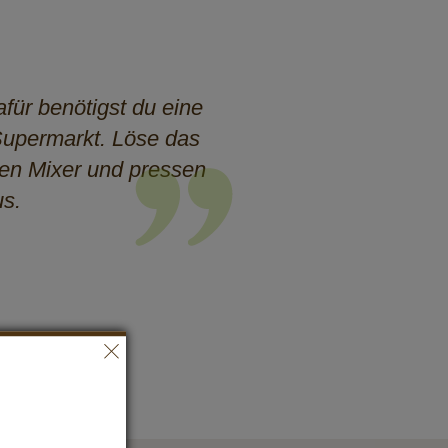
als Sahne.
für benötigst du eine
Supermarkt. Löse das
den Mixer und pressen
s.