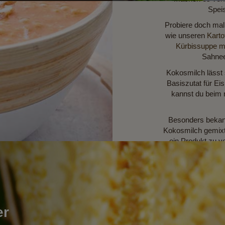
ite ist der
Spei
eshalb sie eine gute
Probiere doch mal
wie unseren
Karto
Kürbissuppe m
Sahnee
Kokosmilch lässt
Basiszutat für Ei
kannst du beim 
Besonders bekann
Kokosmilch gemixt 
ein Produkt zu v
natürlich und fris
wie oben erwäh
Geschmack ver
er