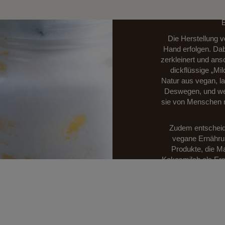
bezeichnet. Kokos
Dies geschieh
B
Die Herstellung 
Hand erfolgen. Dab
zerkleinert und ans
dickflüssige „Mil
Natur aus vegan, la
Deswegen, und wei
sie von Menschen m
Zudem entscheid
vegane Ernährun
Produkte, die Ma
Kokosmilch als Ersa
frische, dezente
Verwendungsmögl
Kokosmilch auch
Die
Kokosmil
Produkte aus dem