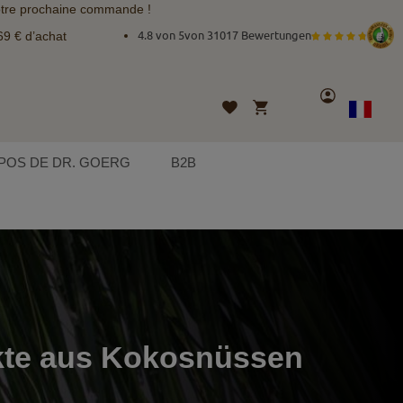
tre prochaine commande !
69 € d’achat
4.8 von 5
von
31017 Bewertungen
Compte
Mon panier
Liste
Langue
French
d’envies
POS DE DR. GOERG
B2B
te aus Kokosnüssen