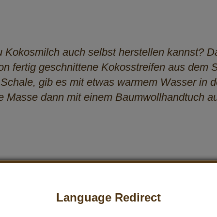
 Kokosmilch auch selbst herstellen kannst? Da
n fertig geschnittene Kokosstreifen aus dem 
r Schale, gib es mit etwas warmem Wasser in 
ie Masse dann mit einem Baumwollhandtuch au
Language Redirect