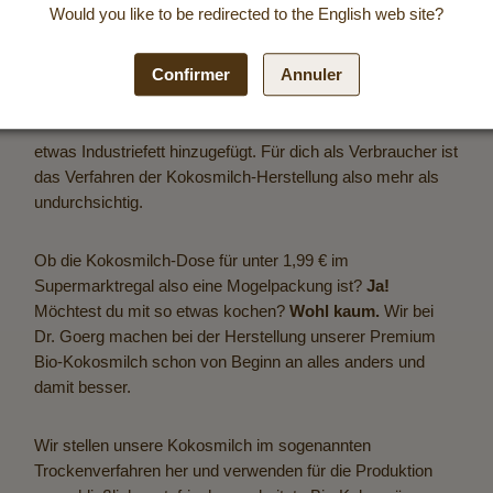
Would you like to be redirected to the
English
web site?
ellt?
Confirmer
Annuler
etwas Industriefett hinzugefügt. Für dich als Verbraucher ist
das Verfahren der Kokosmilch-Herstellung also mehr als
undurchsichtig.
Ob die Kokosmilch-Dose für unter 1,99 € im
Supermarktregal also eine Mogelpackung ist?
Ja!
Möchtest du mit so etwas kochen?
Wohl kaum.
Wir bei
Dr. Goerg machen bei der Herstellung unserer
Premium
Bio-Kokosmilch
schon von Beginn an alles anders und
damit besser.
Wir stellen unsere Kokosmilch im sogenannten
Trockenverfahren her und verwenden für die Produktion