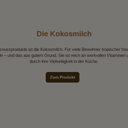
Die Kokosmilch
ussprodukte ist die Kokosmilch. Für viele Bewohner tropischer Inse
n – und das aus gutem Grund. Sie ist reich an wertvollen Vitaminen 
durch ihre Vielseitigkeit in der Küche.
Zum Produkt
W
Kokosmilch ist
Kokosnuss gewonn
Inneren der F