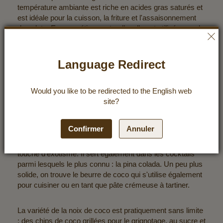
température ambiante est riche en acides gras saturés et
est idéale pour la cuisson, la friture et l'assaisonnement
des plats. En cosmétique naturelle, elle est utilisée pour le
soin de la peau et des cheveux et a une action
antibactérienne et anti-mycoses. De même, l'huile de
coco est bienfaisante pour les animaux. L'huile de coco
Language Redirect
détoxifie de l'intérieur et, appliquée sur la fourrure, elle
protège les animaux domestiques des tiques. Le liquide
nourrissant se trouvant à l'intérieur du noyau de la noix de
Would you like to be redirected to the
English
web
coco est connu sous le nom d'eau de coco. Ce qui est fait
site?
pour nourrir le germe nous apporte également de
nombreux minéraux et vitamines précieux. Le lait de coco
Confirmer
Annuler
est extrait de la chair de coco écrasée et diluée. Il s'utilise
dans de nombreuses sauces et soupes et apporte une
touche d'exotisme. Il sert également dans les cocktails
parmi lesquels le plus connu : la pina colada. Un peu plus
solide, on trouve le beurre de coco qui s'utilise également
pour cuisiner ou en tant que pâte crémeuse à tartiner.
La variété de la noix de coco est pratiquement sans limite
: des chips de coco grillées pour le grignotage, au sucre et