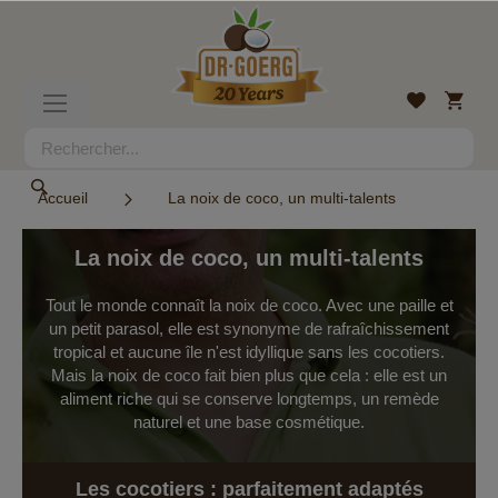
Allez
au
contenu
Mon
Liste
Basculer
panier
d’envies
la
navigation
Rechercher
Rechercher
Accueil
La noix de coco, un multi-talents
La noix de coco, un multi-talents
Tout le monde connaît la noix de coco. Avec une paille et
un petit parasol, elle est synonyme de rafraîchissement
tropical et aucune île n'est idyllique sans les cocotiers.
Mais la noix de coco fait bien plus que cela : elle est un
aliment riche qui se conserve longtemps, un remède
naturel et une base cosmétique.
Les cocotiers : parfaitement adaptés