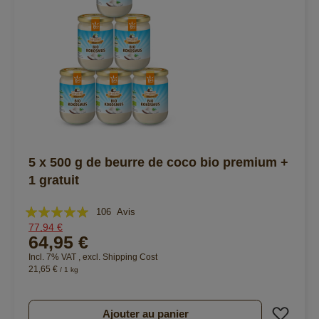
5 x 500 g de beurre de coco bio premium +
1 gratuit
Évaluation:
106
Avis
77,94 €
100%
64,95 €
Incl. 7% VAT
,
excl.
Shipping Cost
21,65 €
/ 1 kg
Ajout
Ajouter au panier