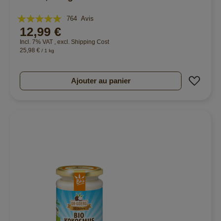
Évaluation:
764
Avis
12,99 €
99%
Incl. 7% VAT
,
excl.
Shipping Cost
25,98 €
/ 1 kg
Ajout
Ajouter au panier