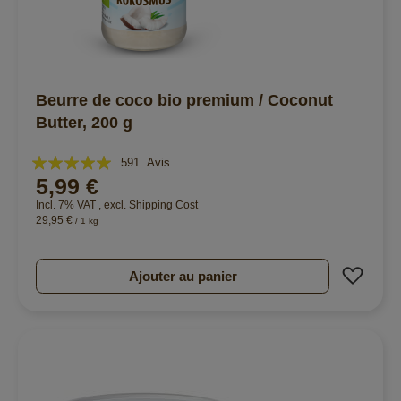
Beurre de coco bio premium / Coconut
Butter, 200 g
Évaluation:
591
Avis
5,99 €
98%
Incl. 7% VAT
,
excl.
Shipping Cost
29,95 €
/ 1 kg
Ajout
Ajouter au panier