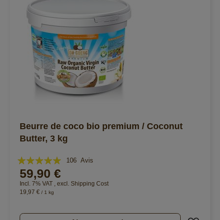
Beurre de coco bio premium / Coconut
Butter, 3 kg
Évaluation:
106
Avis
59,90 €
100%
Incl. 7% VAT
,
excl.
Shipping Cost
19,97 €
/ 1 kg
Ajout