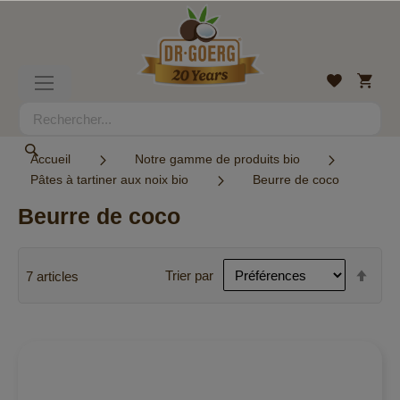
Allez
au
contenu
Mon
Liste
Basculer
panier
d’envies
la
navigation
Rechercher
Rechercher
Accueil
Notre gamme de produits bio
Pâtes à tartiner aux noix bio
Beurre de coco
Beurre de coco
Par
Trier par
7
articles
ordr
décr