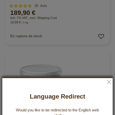
Évaluation:
25
Avis
189,90 €
99%
Incl. 7% VAT
,
excl.
Shipping Cost
18,99 €
/ 1 kg
Ajout
En rupture de stock
Language Redirect
Would you like to be redirected to the
English
web