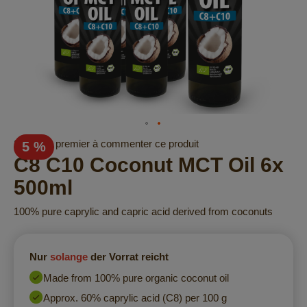
Skip
Soyez le premier à commenter ce produit
5 %
to
C8 C10 Coconut MCT Oil 6x
the
500ml
beginning
of
100% pure caprylic and capric acid derived from coconuts
the
images
gallery
Nur
solange
der Vorrat reicht
Made from 100% pure organic coconut oil
Approx. 60% caprylic acid (C8) per 100 g