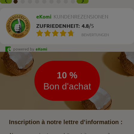
eKomi
KUNDENREZENSIONEN
ZUFRIEDENHEIT:
4.8
/
5
BEWERTUNGEN
powered by
eKomi
Lettre
d’information
10 %
Bon d'achat
Inscription à notre lettre d’information :