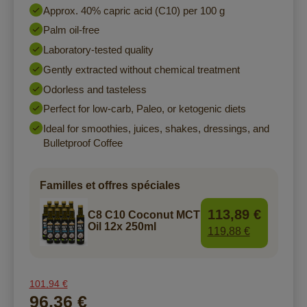
Approx. 40% capric acid (C10) per 100 g
Palm oil-free
Laboratory-tested quality
Gently extracted without chemical treatment
Odorless and tasteless
Perfect for low-carb, Paleo, or ketogenic diets
Ideal for smoothies, juices, shakes, dressings, and
Bulletproof Coffee
Familles et offres spéciales
113,89 €
C8 C10 Coconut MCT
Oil 12x 250ml
119,88 €
101,94 €
96,36 €