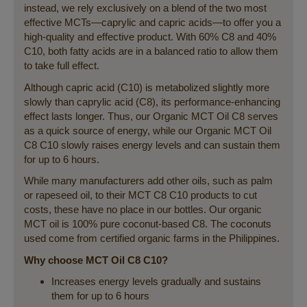
instead, we rely exclusively on a blend of the two most
effective MCTs—caprylic and capric acids—to offer you a
high-quality and effective product. With 60% C8 and 40%
C10, both fatty acids are in a balanced ratio to allow them
to take full effect.
Although capric acid (C10) is metabolized slightly more
slowly than caprylic acid (C8), its performance-enhancing
effect lasts longer. Thus, our Organic MCT Oil C8 serves
as a quick source of energy, while our Organic MCT Oil
C8 C10 slowly raises energy levels and can sustain them
for up to 6 hours.
While many manufacturers add other oils, such as palm
or rapeseed oil, to their MCT C8 C10 products to cut
costs, these have no place in our bottles. Our organic
MCT oil is 100% pure coconut-based C8. The coconuts
used come from certified organic farms in the Philippines.
Why choose MCT Oil C8 C10?
Increases energy levels gradually and sustains
them for up to 6 hours