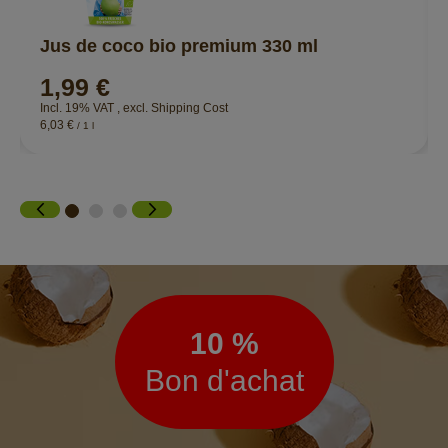
Jus de coco bio premium 330 ml
1,99 €
Incl. 19% VAT
,
excl.
Shipping Cost
6,03 €
/ 1 l
Lettre
d’information
10 %
Bon d'achat