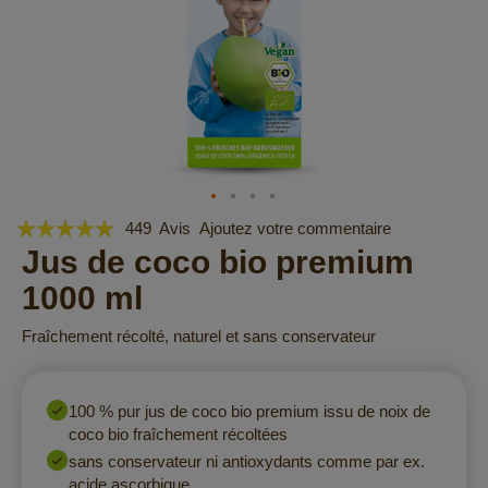
Évaluation:
Skip
449
Avis
Ajoutez votre commentaire
to
97
Jus de coco bio premium
100
% of
the
1000 ml
beginning
of
Fraîchement récolté, naturel et sans conservateur
the
images
gallery
100 % pur jus de coco bio premium issu de noix de
coco bio fraîchement récoltées
sans conservateur ni antioxydants comme par ex.
acide ascorbique