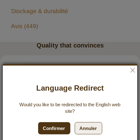
Stockage & durabilité
Avis
449
Quality that convinces
5 / 5
30 décembre 2025 à 16:38
J’utilise l’huile de coco Dr. Goerg depuis plus d’un an
Language Redirect
maintenant (auparavant achetée dans un magasin bio) et son
goût est tout simplement imbattable. Quand on considère
Would you like to be redirected to the
English
web
aussi la pureté du produit, j’en profite presque tous les jours
site?
en toute bonne conscience. Mais le meilleur pour moi, c’est
l’huile de coco neutre ! Que ce soit pour frire, cuire au four,
cuisiner ou à tartiner… Et comme l’huile de coco ne se
Confirmer
Annuler
dégrade pas à haute température comme d’autres huiles, elle
est le compagnon idéal pour presque tout. Le fait qu’elle ait un