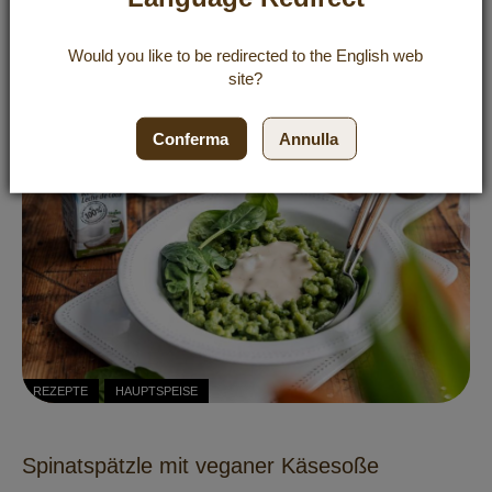
Udonnudeln mit gebratenem Gemüse
Would you like to be redirected to the
English
web
site?
Conferma
Annulla
REZEPTE
HAUPTSPEISE
Spinatspätzle mit veganer Käsesoße