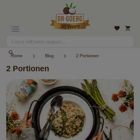
Salta
al
contenuto
Carrell
Lista
Toggle
desideri
Nav
Search
Search
Home
Blog
2 Portionen
2 Portionen