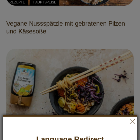
REZEPTE
HAUPTSPEISE
Vegane Nussspätzle mit gebratenen Pilzen
und Käsesoße
REZEPTE
HAUPTSPEISE
Language Redirect