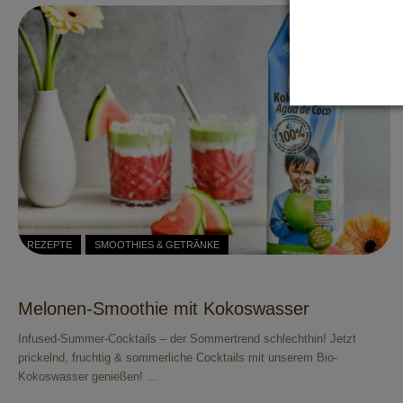
REZEPTE
SMOOTHIES & GETRÄNKE
Melonen-Smoothie mit Kokoswasser
Infused-Summer-Cocktails – der Sommertrend schlechthin! Jetzt
prickelnd, fruchtig & sommerliche Cocktails mit unserem Bio-
Kokoswasser genießen! ...