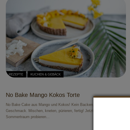
REZEPTE
KUCHEN & GEBÄCK
No Bake Mango Kokos Torte
No Bake Cake aus Mango und Kokos! Kein Backen, dafür maximaler
Geschmack. Mischen, kneten, pürieren, fertig! Jetzt unseren fruchtigen
Sommertraum probieren...