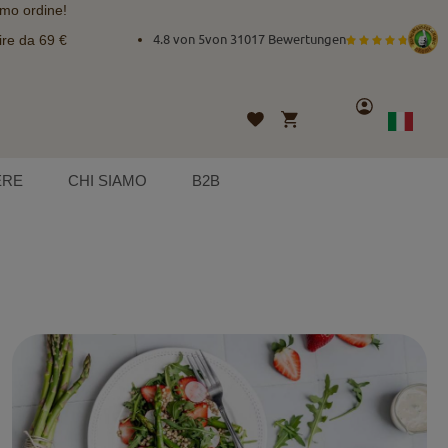
imo ordine!
ire da 69 €
4.8 von 5
von
31017 Bewertungen
Account
Carrello
Lista
Lingua
Italian
desideri
ERE
CHI SIAMO
B2B