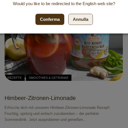
Would you like to be redirected to the
English
web site?
Conferma
Annulla
REZEPTE
SMOOTHIES & GETRÄNKE
Himbeer-Zitronen-Limonade
Erfrische dich mit unserem Himbeer-Zitronen-Limonade Rezept!
Fruchtig, spritzig und einfach zuzubereiten – der perfekte
Sommerdrink. Jetzt ausprobieren und genießen...