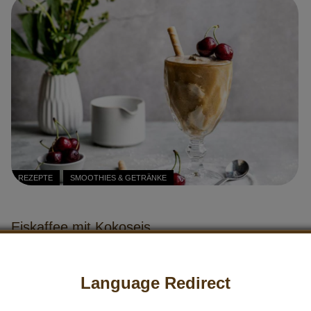
REZEPTE
SMOOTHIES & GETRÄNKE
Eiskaffee mit Kokoseis
Eiskaffee mit Kokoseis – ein cremiger Traum zum Selbermachen!
Etwas Kaffee, ein bisschen Kokosmilch, ein Bällchen selbstgemachtes
Language Redirect
Kokoseis: Fertig...