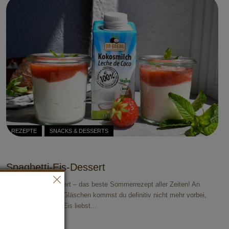
REZEPTE
SNACKS & DESSERTS
Spaghetti-Eis-Dessert
Spaghetti-Eis-Dessert – das beste Sommerrezept aller Zeiten! An
unseren fruchtigen Gläschen kommst du definitiv nicht mehr vorbei,
wenn du Spaghetti-Eis liebst...