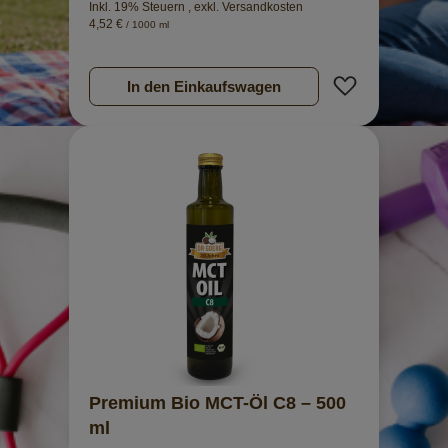
Inkl. 19% Steuern
,
exkl.
Versandkosten
4,52 €
/ 1000 ml
Zur Wunschl
In den Einkaufswagen
Premium Bio MCT-Öl C8 – 500
ml