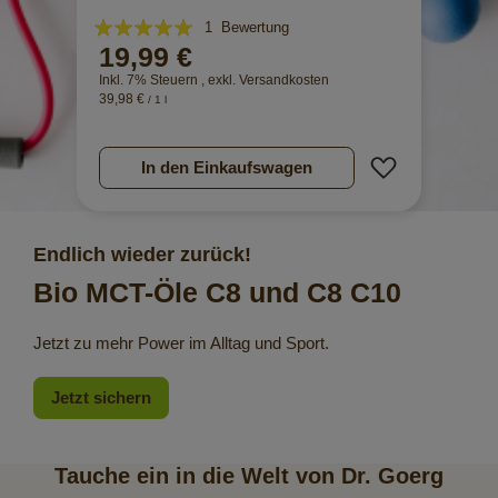
Bewertung:
1
Bewertung
19,99 €
100%
Inkl. 7% Steuern
,
exkl.
Versandkosten
39,98 €
/ 1 l
Zur Wunschl
In den Einkaufswagen
Endlich wieder zurück!
Bio MCT-Öle C8 und C8 C10
Jetzt
zu mehr Power im Alltag und Sport.
Jetzt sichern
Tauche ein in die Welt von Dr. Goerg