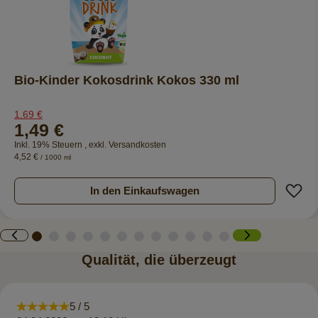
Bio-Kinder Kokosdrink Kokos 330 ml
1,69 €
1,49 €
Inkl. 19% Steuern
,
exkl.
Versandkosten
4,52 €
/ 1000 ml
Z
In den Einkaufswagen
Qualität, die überzeugt
5 / 5