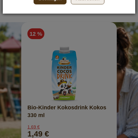
Jetzt entdecken
12 %
Bio-Kinder Kokosdrink Kokos
330 ml
1,69 €
1,49 €