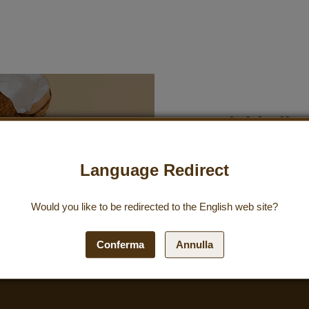
Iscriviti all
Newsletter:
Language Redirect
Iscriviti alla nostra newsle
ricevere le ultime offerte 
Would you like to be redirected to the
English
web site?
del 10 %.
Iscriviti
Conferma
Annulla