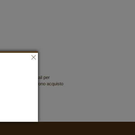
a nostra
tter gratuita via e-mail per
e assicurarti il tuo buono acquisto