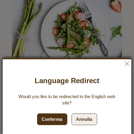
Language Redirect
Would you like to be redirected to the
English
web
site?
Buchweizensalat mit Spargel und
Erdbeeren
Es ist SPARGELSAISON! Und gleich dazu gibt es auch
Conferma
Annulla
wieder süße Erdbeeren zu kaufen. Und was liegt da
näher als beides in nur einem Gericht zu vereinen? Süß