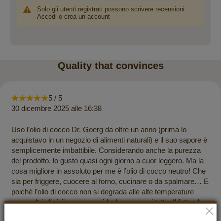
Solo gli utenti registrati possono scrivere recensioni.
Accedi
o
crea un account
Quality that convinces
5 / 5
30 dicembre 2025 alle 16:38
Uso l’olio di cocco Dr. Goerg da oltre un anno (prima lo
acquistavo in un negozio di alimenti naturali) e il suo sapore è
semplicemente imbattibile. Considerando anche la purezza
del prodotto, lo gusto quasi ogni giorno a cuor leggero. Ma la
cosa migliore in assoluto per me è l’olio di cocco neutro! Che
sia per friggere, cuocere al forno, cucinare o da spalmare… E
poiché l’olio di cocco non si degrada alle alte temperature
come altri oli, è il compagno ideale per quasi tutto. Il fatto che
sia neutro nel gusto è TOP.