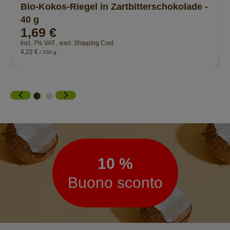
Bio-Kokos-Riegel in Zartbitterschokolade -
40 g
1,69 €
Incl. 7% VAT
,
excl.
Shipping Cost
4,22 €
/ 100 g
Newsletter
10 %
Buono sconto