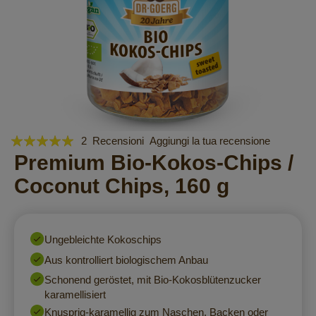
Valutazione:
Vai
2
Recensioni
Aggiungi la tua recensione
all'inizio
100
Premium Bio-Kokos-Chips /
100
% of
della
Coconut Chips, 160 g
galleria
di
immagini
Ungebleichte Kokoschips
Aus kontrolliert biologischem Anbau
Schonend geröstet, mit Bio-Kokosblütenzucker
karamellisiert
Knusprig-karamellig zum Naschen, Backen oder