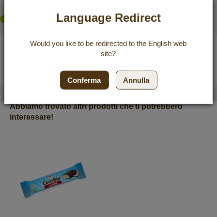
Language Redirect
Would you like to be redirected to the
English
web
eKomi
KUNDENREZENSIONEN
site?
ZUFRIEDENHEIT:
4.8
/
5
BEWERTUNGEN
Conferma
Annulla
powered by
eKomi
Abbiamo trovato altri prodotti che ti potrebbero
interessare!