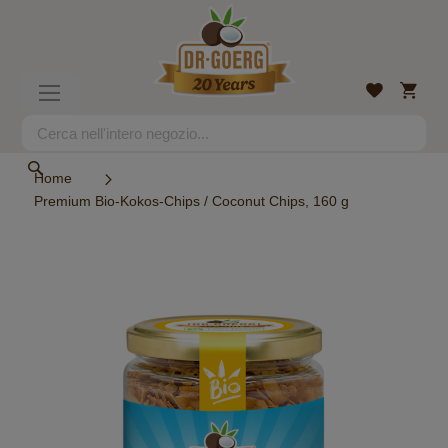
Salta
al
contenuto
Carrell
Lista
Toggle
desideri
Nav
Search
Search
Home
Premium Bio-Kokos-Chips / Coconut Chips, 160 g
Vai
alla
fine
della
galleria
di
immagini