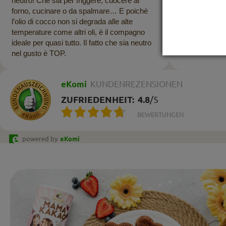
neutro! Che sia per friggere, cuocere al
forno, cucinare o da spalmare… E poiché
l’olio di cocco non si degrada alle alte
temperature come altri oli, è il compagno
ideale per quasi tutto. Il fatto che sia neutro
nel gusto è TOP.
eKomi
KUNDENREZENSIONEN
ZUFRIEDENHEIT:
4.8
/
5
BEWERTUNGEN
powered by
eKomi