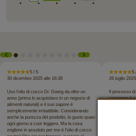
5 / 5
5 
30 dicembre 2025 alle 16:38
26 luglio 2025
Uso l’olio di cocco Dr. Goerg da oltre un
Il processo d
anno (prima lo acquistavo in un negozio di
consegna è sta
alimenti naturali) e il suo sapore è
erano confezi
semplicemente imbattibile. Considerando
mandorle è se
anche la purezza del prodotto, lo gusto quasi
di cocco è di
ogni giorno a cuor leggero. Ma la cosa
Grazie per que
migliore in assoluto per me è l’olio di cocco