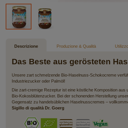
Vai
all'inizio
della
Descrizione
Produzione & Qualità
Utilizz
galleria
di
Das Beste aus gerösteten Has
immagini
Unsere zart schmelzende Bio-Haselnuss-Schokocreme verführt a
Industriezucker oder Palmöl!
Die zart-cremige Rezeptur ist eine köstliche Komposition au
Bio-Kokosblütenzucker. Bei der schonenden Herstellung unser
Gegensatz zu handelsüblichen Haselnusscremes – vollkommen 
Sigillo di qualità Dr. Goerg