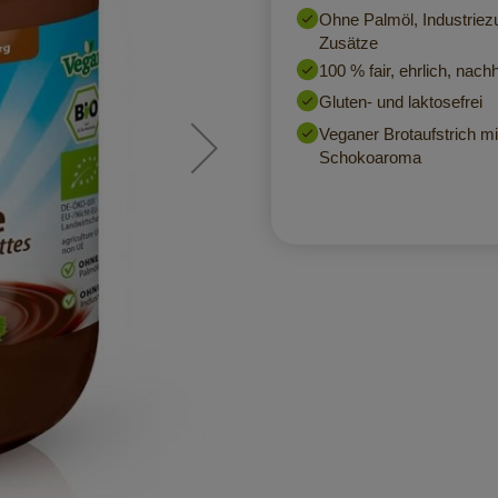
Ohne Palmöl, Industriez
Zusätze
100 % fair, ehrlich, nachh
Gluten- und laktosefrei
Veganer Brotaufstrich m
Schokoaroma