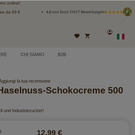
imo ordine!
ire da 69 €
4.8 von 5
von
31017 Bewertungen
Account
Carrello
Lista
Lingua
Italian
desideri
ERE
CHI SIAMO
B2B
Aggiungi la tua recensione
Haselnuss-Schokocreme 500
l und Industriezucker!
12,99 €
l