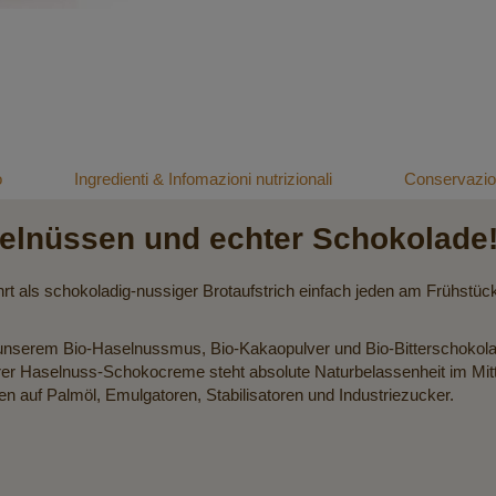
o
Ingredienti & Infomazioni nutrizionali
Conservazion
elnüssen und echter Schokolade
ls schokoladig-nussiger Brotaufstrich einfach jeden am Frühstückstis
s unserem Bio-Haselnussmus, Bio-Kakaopulver und Bio-Bitterschokola
er Haselnuss-Schokocreme steht absolute Naturbelassenheit im Mitte
auf Palmöl, Emulgatoren, Stabilisatoren und Industriezucker.