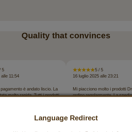
Quality that convinces
/ 5
5 / 5
 alle 11:54
16 luglio 2025 alle 23:21
i pagamento è andato liscio. La
Mi piacciono molto i prodotti Dr
ta molto rapida. Tutti i prodotti
ordino regolarmente. La spediz
onati molto bene. E la crema di
sempre molto rapida. Mi piace
mplicemente deliziosa, e l’olio
particolarmente la vostra cultu
 ottima qualità, come sempre.
Sostenere i piccoli agricoltori e
Language Redirect
sti prodotti preziosi!
equi è davvero encomiabile!!! 
così :)