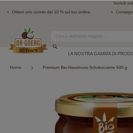
Iscriviti su
Ottieni uno sconto del 10 % sul tuo ordine
Consegn
Salta
al
contenuto
Search
Search
LA NOSTRA GAMMA DI PRODO
Home
Premium Bio-Haselnuss-Schokocreme 500 g
Vai
alla
fine
della
galleria
di
immagini