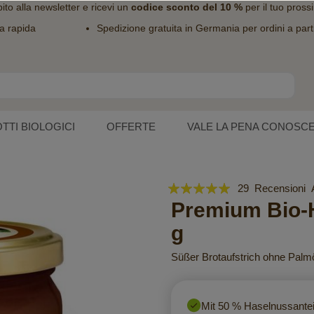
bito alla
newsletter
e ricevi un
codice sconto del 10 %
per il tuo pross
a rapida
Spedizione gratuita in Germania per ordini a part
TTI BIOLOGICI
OFFERTE
VALE LA PENA CONOSC
Valutazione:
29
Recensioni
99
Premium Bio-
100
% of
g
Süßer Brotaufstrich ohne Palmö
Mit 50 % Haselnussantei