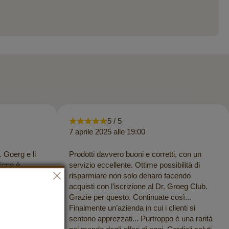
5 / 5
7 aprile 2025 alle 19:00
. Goerg e li
Prodotti davvero buoni e corretti, con un
ione è
servizio eccellente. Ottime possibilità di
risparmiare non solo denaro facendo
ra aziendale!
acquisti con l’iscrizione al Dr. Groeg Club.
 pagare salari
Grazie per questo. Continuate così...
Continuate
Finalmente un’azienda in cui i clienti si
sentono apprezzati... Purtroppo è una rarità