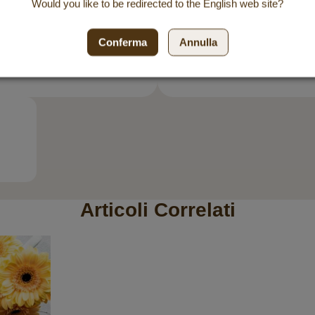
Would you like to be redirected to the
English
web site?
Conferma
Annulla
Articoli Correlati