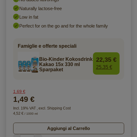
Naturally lactose-free
Low in fat
Perfect for on the go and for the whole family
Famiglie e offerte speciali
22,35 €
Bio-Kinder Kokosdrink
Kakao 15x 330 ml
25,35 €
Sparpaket
1,69 €
1,49 €
Incl. 19% VAT
,
excl.
Shipping Cost
4,52 €
/ 1000 ml
Aggiungi al Carrello