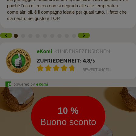
poiché l’olio di cocco non si degrada alle alte temperature
come altri oli, è il compagno ideale per quasi tutto. Il fatto che
sia neutro nel gusto è TOP.
eKomi
KUNDENREZENSIONEN
ZUFRIEDENHEIT:
4.8
/
5
BEWERTUNGEN
powered by
eKomi
Newsletter
10 %
Buono sconto