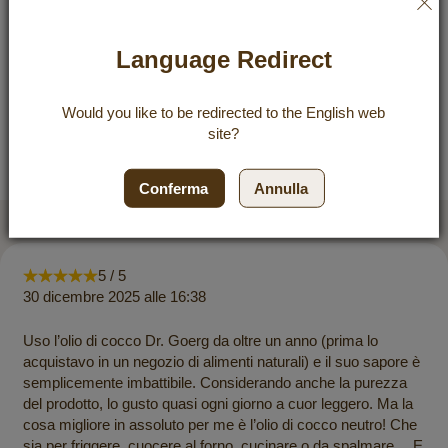
Utilizzo
Ingredienti & Infomazioni nutrizionali
Language Redirect
Conservazione & Durabilità
Would you like to be redirected to the
English
web
site?
Recensioni
Conferma
Annulla
Quality that convinces
5 / 5
30 dicembre 2025 alle 16:38
Uso l’olio di cocco Dr. Goerg da oltre un anno (prima lo
acquistavo in un negozio di alimenti naturali) e il suo sapore è
semplicemente imbattibile. Considerando anche la purezza
del prodotto, lo gusto quasi ogni giorno a cuor leggero. Ma la
cosa migliore in assoluto per me è l’olio di cocco neutro! Che
sia per friggere, cuocere al forno, cucinare o da spalmare… E