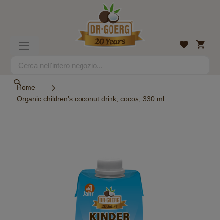
Salta
al
contenuto
Carrell
Lista
Toggle
desideri
Nav
Search
Search
Home
Organic children’s coconut drink, cocoa, 330 ml
Vai
alla
fine
della
galleria
di
immagini