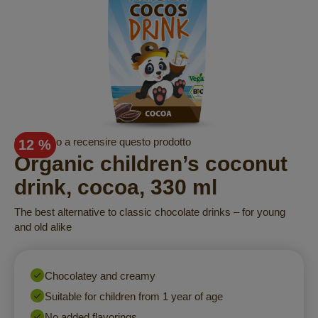
Vai
Sii il primo a recensire questo prodotto
12 %
all'inizio
Organic children’s coconut
della
drink, cocoa, 330 ml
galleria
di
The best alternative to classic chocolate drinks – for young
immagini
and old alike
Chocolatey and creamy
Suitable for children from 1 year of age
No added flavorings