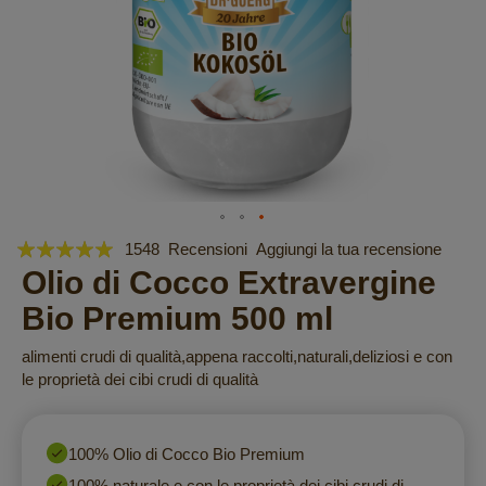
Valutazione:
Vai
1548
Recensioni
Aggiungi la tua recensione
all'inizio
99
Olio di Cocco Extravergine
100
% of
della
Bio Premium 500 ml
galleria
di
alimenti crudi di qualità,appena raccolti,naturali,deliziosi e con
immagini
le proprietà dei cibi crudi di qualità
100% Olio di Cocco Bio Premium
100% naturale e con le proprietà dei cibi crudi di