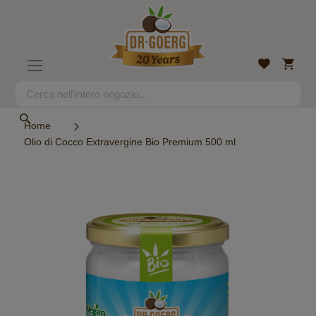
Salta
al
contenuto
Carrell
Lista
Toggle
desideri
Nav
Search
Search
Home
Olio di Cocco Extravergine Bio Premium 500 ml
Vai
alla
fine
della
galleria
di
immagini