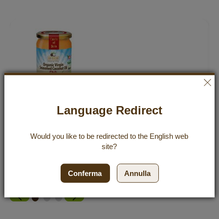
Olio di Cocco Bio Premium Aromatizzato
Language Redirect
190 ml, peperoncino
4,99 €
Would you like to be redirected to the
English
web
site?
Incl. 7% VAT
,
excl.
Shipping Cost
26,26 €
/ 1 l
Conferma
Annulla