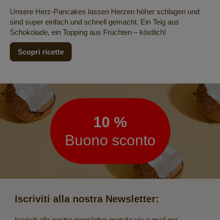
Unsere Herz-Pancakes lassen Herzen höher schlagen und
sind super einfach und schnell gemacht. Ein Teig aus
Schokolade, ein Topping aus Früchten – köstlich!
Scopri ricette
Newsletter
10 %
Buono sconto
Iscriviti alla nostra Newsletter:
Iscriviti alla nostra newsletter gratuita via e-mail per