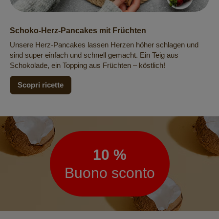
Schoko-Herz-Pancakes mit Früchten
Unsere Herz-Pancakes lassen Herzen höher schlagen und
sind super einfach und schnell gemacht. Ein Teig aus
Schokolade, ein Topping aus Früchten – köstlich!
Scopri ricette
Newsletter
10 %
Buono sconto