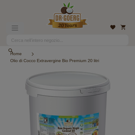
Salta
al
contenuto
Carrell
Lista
Toggle
desideri
Nav
Search
Search
Home
Olio di Cocco Extravergine Bio Premium 20 litri
Vai
alla
fine
della
galleria
di
immagini