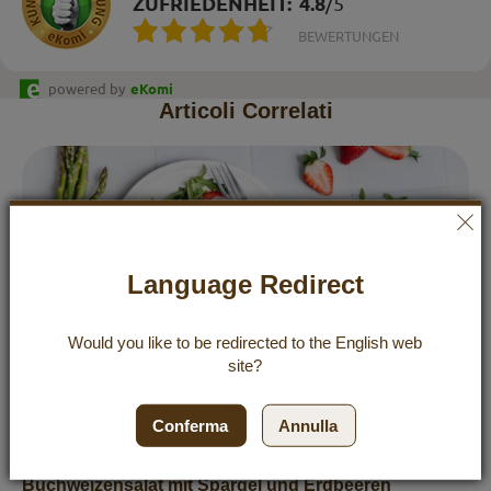
ZUFRIEDENHEIT:
4.8
/
5
BEWERTUNGEN
powered by
eKomi
Articoli Correlati
Language Redirect
Would you like to be redirected to the
English
web
site?
Conferma
Annulla
Buchweizensalat mit Spargel und Erdbeeren