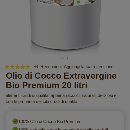
Valutazione:
Vai
94
Recensioni
Aggiungi la tua recensione
all'inizio
99
Olio di Cocco Extravergine
100
% of
della
Bio Premium 20 litri
galleria
di
alimenti crudi di qualità, appena raccolti, naturali, deliziosi e
immagini
con le proprietà dei cibi crudi di qualità
100% Olio di Cocco Bio Premium
100% naturale e con le proprietà dei cibi crudi di