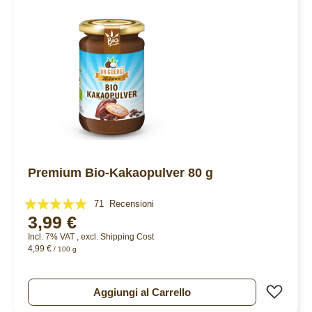
Premium Bio-Kakaopulver 80 g
Valutazione:
71
Recensioni
3,99 €
99%
Incl. 7% VAT
,
excl.
Shipping Cost
4,99 €
/ 100 g
Aggiu
Aggiungi al Carrello