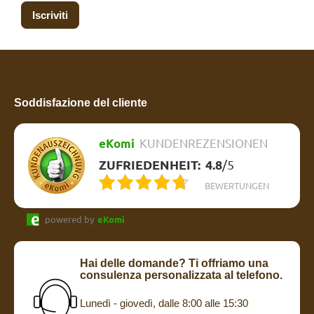
Iscriviti
Soddisfazione del cliente
eKomi
KUNDENREZENSIONEN
ZUFRIEDENHEIT:
4.8
/
5
BEWERTUNGEN
powered by
eKomi
Hai delle domande? Ti offriamo una
consulenza personalizzata al telefono.
Lunedì - giovedì, dalle 8:00 alle 15:30