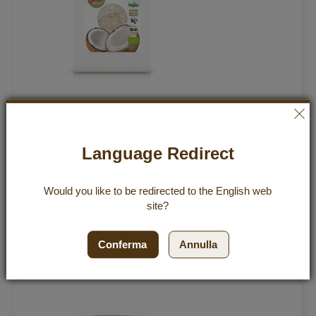
Farina di Cocco Bio Premium 600 g
Valutazione:
420
Recensioni
Language Redirect
4,99 €
98%
Incl. 7% VAT
,
excl.
Shipping Cost
8,32 €
Would you like to be redirected to the
English
web
/ 1 kg
site?
Aggiu
Aggiungi al Carrello
Conferma
Annulla