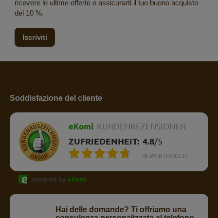
ricevere le ultime offerte e assicurarti il tuo buono acquisto
del 10 %.
Iscriviti
Soddisfazione del cliente
eKomi
KUNDENREZENSIONEN
ZUFRIEDENHEIT:
4.8
/
5
BEWERTUNGEN
powered by
eKomi
Hai delle domande? Ti offriamo una
consulenza personalizzata al telefono.