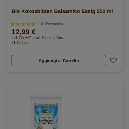
Bio Kokosblüten Balsamico Essig 250 ml
Valutazione:
10
Recensioni
12,99 €
100%
Incl. 7% VAT
,
excl.
Shipping Cost
51,96 €
/ 1 l
Aggiu
Aggiungi al Carrello