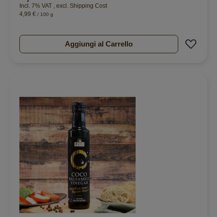
Incl. 7% VAT
,
excl.
Shipping Cost
4,99 €
/ 100 g
Aggiu
Aggiungi al Carrello