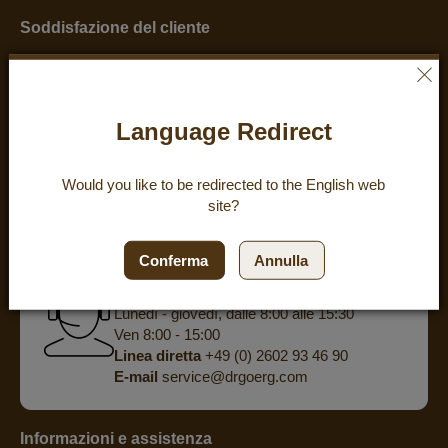
Soddisfazione del cliente
eKomi
KUNDENREZENSIONEN
ZUFRIEDENHEIT:
4.8
/
5
Language Redirect
BEWERTUNGEN
Would you like to be redirected to the
English
web
powered by
eKomi
site?
Hai delle domande? Ti offriamo una
Conferma
Annulla
consulenza personalizzata al telefono.
Lunedì - giovedì, dalle 8:00 alle 15:30
Ven 8:00 - 15:00
Linea diretta
+49 (0) 2602 93 46 90
E-mail
service@drgoerg.com
Informazioni e assistenza