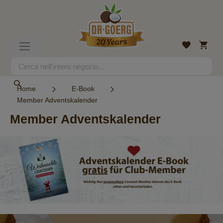
Salta
al
contenuto
Carrell
Lista
Toggle
desideri
Nav
Search
Search
Home
E-Book
Member Adventskalender
Member Adventskalender
Newsletter