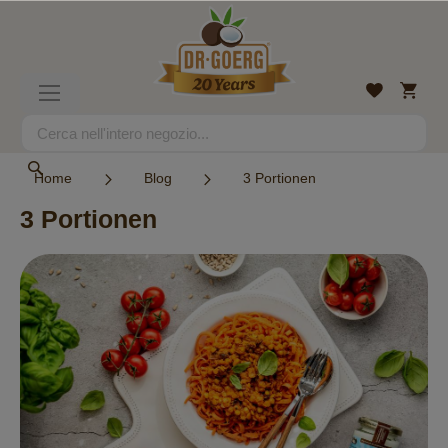
Salta
al
contenuto
Carrell
Lista
Toggle
desideri
Nav
Search
Search
Home
Blog
3 Portionen
3 Portionen