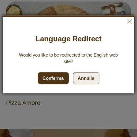
Language Redirect
Would you like to be redirected to the
English
web
site?
Conferma
Annulla
REZEPTE
HAUPTSPEISE
Pizza Amore
Newsletter