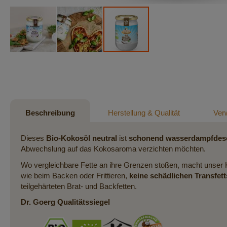
Zum
Anfang
der
Bildergalerie
springen
Beschreibung
Herstellung & Qualität
Ver
Dieses
Bio-Kokosöl neutral
ist
schonend wasserdampfdes
Abwechslung auf das Kokosaroma verzichten möchten.
Wo vergleichbare Fette an ihre Grenzen stoßen, macht unser 
wie beim Backen oder Frittieren,
keine schädlichen Transfett
teilgehärteten Brat- und Backfetten.
Dr. Goerg Qualitätssiegel