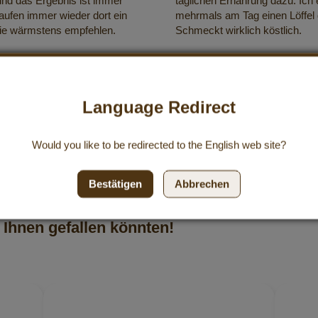
 und das Ergebnis ist immer
täglichen Ernährung dazu. Ich
kaufen immer wieder dort ein
mehrmals am Tag einen Löffel
ie wärmstens empfehlen.
Schmeckt wirklich köstlich.
Language Redirect
Would you like to be redirected to the
English
web site?
Bestätigen
Abbrechen
Ihnen gefallen könnten!