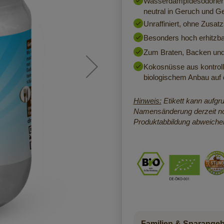
Wasserdampfdesodoriert
neutral in Geruch und 
Unraffiniert, ohne Zusatz
Besonders hoch erhitzba
Zum Braten, Backen und 
Kokosnüsse aus kontrolli
biologischem Anbau auf 
Hinweis:
Etikett kann aufgr
Namensänderung derzeit no
Produktabbildung abweiche
Familien & Sparange