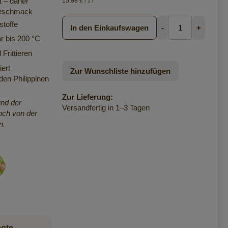
 – daher
15,98 €
/ 1 l
Geschmack
stoffe
In den Einkaufswagen
-
+
r bis 200 °C
Frittieren
ert
Zur Wunschliste hinzufügen
den Philippinen
Zur Lieferung:
und der
Versandfertig in 1–3 Tagen
ch von der
n.
bote