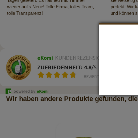
Tagen geliefert. Es flashed mich immer
sie vielseitig
wieder auf's Neue! Tolle Firma, tolles Team,
perfekt. Wir 
tolle Transparenz!
und können s
eKomi
KUNDENREZENSIONEN
ZUFRIEDENHEIT:
4.8
/
5
BEWERTUNGEN
powered by
eKomi
Wir haben andere Produkte gefunden, die 