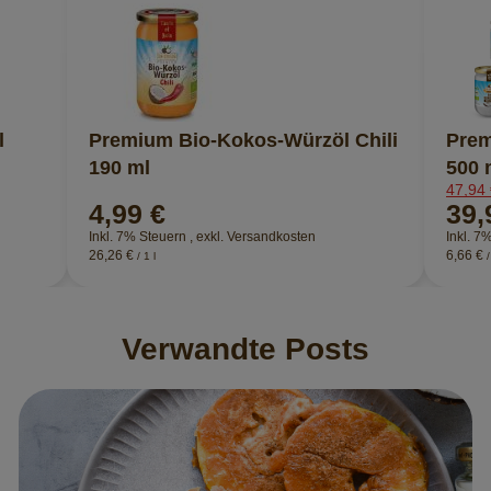
l
Premium Bio-Kokos-Würzöl Chili
Prem
190 ml
500 
47,94
4,99 €
39,
Inkl. 7% Steuern
,
exkl.
Versandkosten
Inkl. 7
26,26 €
6,66 €
/ 1 l
/
Verwandte Posts