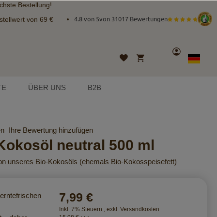
chste Bestellung!
tellwert von 69 €
4.8 von 5
von
31017 Bewertungen
Konto
Mein Warenkorb
Wunschliste
Sprache
German
TE
ÜBER UNS
B2B
en
Ihre Bewertung hinzufügen
okosöl neutral 500 ml
n unseres Bio-Kokosöls (ehemals Bio-Kokosspeisefett)
7,99 €
erntefrischen
Inkl. 7% Steuern
,
exkl.
Versandkosten