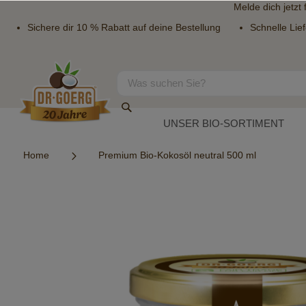
Melde dich jetzt
Sichere dir 10 % Rabatt auf deine Bestellung
Schnelle Lie
Direkt
zum
Inhalt
Suche
Suche
UNSER BIO-SORTIMENT
Home
Premium Bio-Kokosöl neutral 500 ml
Zum
Ende
der
Bildergalerie
springen