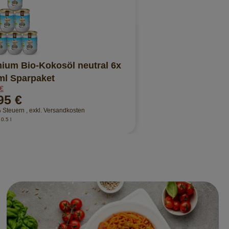
ium Bio-Kokosöl neutral 6x
ml Sparpaket
 €
95 €
% Steuern
,
exkl.
Versandkosten
 0.5 l