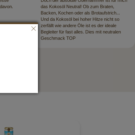
 esse
Doch der absolute Oberhammer ist für mich
 davon.
das Kokosöl Neutral! Ob zum Braten,
Backen, Kochen oder als Brotaufstrich...
Und da Kokosöl bei hoher Hitze nicht so
zerfällt wie andere Öle ist es der ideale
Begleiter für fast alles. Dies mit neutralen
Geschmack TOP