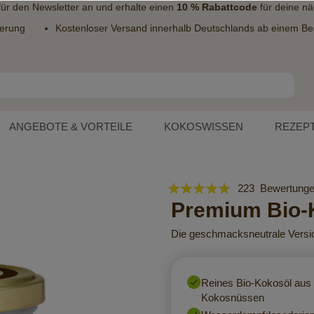
 für den
Newsletter
an und erhalte einen
10 % Rabattcode
für deine nä
ferung
Kostenloser Versand innerhalb Deutschlands ab einem Bes
ANGEBOTE & VORTEILE
KOKOSWISSEN
REZEP
Bewertung:
223
Bewertung
98
Premium Bio-K
100
% of
Die geschmacksneutrale Versio
Reines Bio-Kokosöl aus 
Kokosnüssen