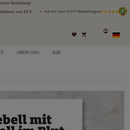
chste Bestellung!
tellwert von 69 €
4.8 von 5
von
31017 Bewertungen
Konto
Mein Warenkorb
Wunschliste
Sprache
German
TE
ÜBER UNS
B2B