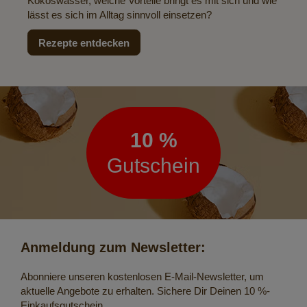
Kokoswasser, welche Vorteile bringt es mit sich und wie
lässt es sich im Alltag sinnvoll einsetzen?
Rezepte entdecken
Newsletter
10 %
Gutschein
Anmeldung zum Newsletter:
Abonniere unseren kostenlosen E-Mail-Newsletter, um
aktuelle Angebote zu erhalten. Sichere Dir Deinen 10 %-
Einkaufsgutschein.