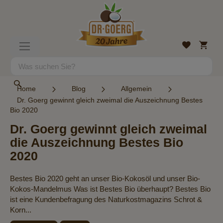
Direkt
zum
Inhalt
Mein
Wunschlist
Navigation
Warenk
umschalten
Suche
Suche
Home
Blog
Allgemein
Dr. Goerg gewinnt gleich zweimal die Auszeichnung Bestes
Bio 2020
Dr. Goerg gewinnt gleich zweimal
die Auszeichnung Bestes Bio
2020
Bestes Bio 2020 geht an unser Bio-Kokosöl und unser Bio-
Kokos-Mandelmus Was ist Bestes Bio überhaupt? Bestes Bio
ist eine Kundenbefragung des Naturkostmagazins Schrot &
Korn...