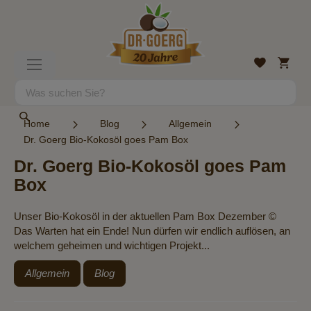
Direkt
zum
Inhalt
Mein
Wunschlist
Navigation
Warenk
umschalten
Suche
Suche
Home
Blog
Allgemein
Dr. Goerg Bio-Kokosöl goes Pam Box
Dr. Goerg Bio-Kokosöl goes Pam
Box
Unser Bio-Kokosöl in der aktuellen Pam Box Dezember ©
Das Warten hat ein Ende! Nun dürfen wir endlich auflösen, an
welchem geheimen und wichtigen Projekt...
Allgemein
Blog