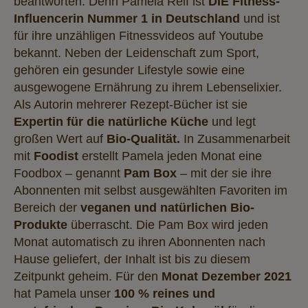
beantworten. Denn Pamela Reif ist
DIE Fitness-
Influencerin Nummer 1 in Deutschland
und ist
für ihre unzähligen Fitnessvideos auf Youtube
bekannt. Neben der Leidenschaft zum Sport,
gehören ein gesunder Lifestyle sowie eine
ausgewogene Ernährung zu ihrem Lebenselixier.
Als Autorin mehrerer Rezept-Bücher ist sie
Expertin für die natürliche Küche
und legt
großen Wert auf
Bio-Qualität.
In Zusammenarbeit
mit
Foodist
erstellt Pamela jeden Monat eine
Foodbox – genannt
Pam Box
– mit der sie ihre
Abonnenten mit selbst ausgewählten Favoriten im
Bereich der
veganen und natürlichen Bio-
Produkte
überrascht. Die Pam Box wird jeden
Monat automatisch zu ihren Abonnenten nach
Hause geliefert, der Inhalt ist bis zu diesem
Zeitpunkt geheim. Für den
Monat Dezember 2021
hat Pamela unser
100 % reines und