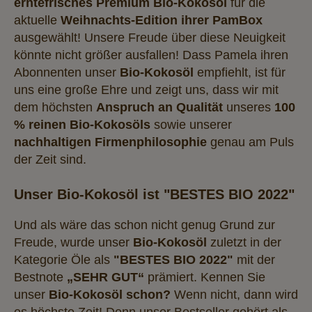
erntefrisches
Premium Bio-Kokosöl
für die
aktuelle
Weihnachts-Edition ihrer PamBox
ausgewählt! Unsere Freude über diese Neuigkeit
könnte nicht größer ausfallen! Dass Pamela ihren
Abonnenten unser
Bio-Kokosöl
empfiehlt, ist für
uns eine große Ehre und zeigt uns, dass wir mit
dem höchsten
Anspruch an Qualität
unseres
100
% reinen Bio-Kokosöls
sowie unserer
nachhaltigen Firmenphilosophie
genau am Puls
der Zeit sind.
Unser Bio-Kokosöl ist "BESTES BIO 2022"
Und als wäre das schon nicht genug Grund zur
Freude, wurde unser
Bio-Kokosöl
zuletzt in der
Kategorie Öle als
"BESTES BIO 2022"
mit der
Bestnote
„SEHR GUT“
prämiert. Kennen Sie
unser
Bio-Kokosöl schon?
Wenn nicht, dann wird
es höchste Zeit! Denn unser Bestseller gehört als