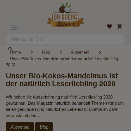
Direkt
zum
Inhalt
Mein
Wunschlist
Navigation
Warenk
umschalten
Suche
Suche
Home
Blog
Allgemein
Unser Bio-Kokos-Mandelmus ist der natürlich Leserliebling
2020
Unser Bio-Kokos-Mandelmus ist
der natürlich Leserliebling 2020
Wir haben die Auszeichnung natürlich Leserliebling 2020
gewonnen! Das Magazin natürlich behandelt Themen rund um
einen gesunden und natürlichen Lebensstil. Einmal im Jahr
veranstaltet das...
Allgemein
Blog