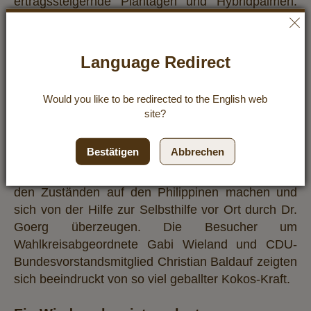
ertragssteigernde Plantagen und Hybridpalmen.
„Urwaldrodung ist für Dr. Goerg absolut
ausgeschlossen“, äußerte sich Manfred Görg
gegenüber seinen Zuhörern. Für die Premium Bio-
Language Redirect
Kokosprodukte wird demnach kein einziger
Quadratmeter Urwald abgeholzt. Im Anschluss
Would you like to be redirected to the
English
web
kamen die Besucher in den Genuss eines
site?
Kurzfilms über das Herzstück von Dr. Goerg: die
eigens initiierten Hilfsprojekte unter dem treffenden
Bestätigen
Abbrechen
Namen ‚Fair Trade for Fair Life‘. Über dieses
Medium konnte sich die Delegation ein Bild von
den Zuständen auf den Philippinen machen und
sich von der Hilfe zur Selbsthilfe vor Ort durch Dr.
Goerg überzeugen. Die Besucher um
Wahlkreisabgeordnete Gabi Wieland und CDU-
Bundesvorstandsmitglied Christian Baldauf zeigten
sich beeindruckt von so viel geballter Kokos-Kraft.