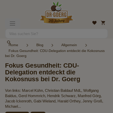
Direkt
zum
Inhalt
Mein
Wunschlist
Navigation
Warenk
umschalten
Suche
Suche
Home
Blog
Allgemein
Fokus Gesundheit: CDU-Delegation entdeckt die Kokosnuss
bei Dr. Goerg
Fokus Gesundheit: CDU-
Delegation entdeckt die
Kokosnuss bei Dr. Goerg
Von links: Marcel Kühn, Christian Baldauf MdL, Wolfgang
Baldus, Gerd Hommrich, Hendrik Schwarz, Manfred Görg,
Jacob Ickenroth, Gabi Wieland, Harald Orthey, Jenny Groß,
Michael...