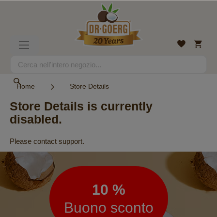
Salta
al
contenuto
Carrell
Lista
Toggle
desideri
Nav
Search
Search
Home
Store Details
Store Details is currently
disabled.
Please contact support.
Newsletter
10 %
Buono sconto