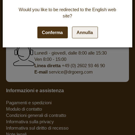
BEWERTUNGEN
Would you like to be redirected to the
English
web
site?
powered by
eKomi
Conferma
Annulla
Hai delle domande? Ti offriamo una
consulenza personalizzata al telefono.
Lunedì - giovedì, dalle 8:00 alle 15:30
Ven 8:00 - 15:00
Linea diretta
+49 (0) 2602 93 46 90
E-mail
service@drgoerg.com
Informazioni e assistenza
Pagamenti e spedizioni
Modulo di contatto
Condizioni generali di contratto
Informativa sulla privacy
Informativa sul diritto di recesso
Note legali