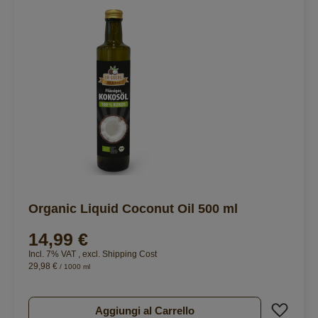
Organic Liquid Coconut Oil 500 ml
14,99 €
Incl. 7% VAT
,
excl.
Shipping Cost
29,98 €
/ 1000 ml
Aggiu
Aggiungi al Carrello