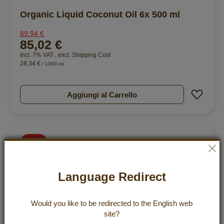
Organic Liquid Coconut Oil 6x 500 ml
89,94 €
85,02 €
Incl. 7% VAT
,
excl.
Shipping Cost
28,34 €
/ 1000 ml
Aggiu
Aggiungi al Carrello
5 %
Language Redirect
Would you like to be redirected to the
English
web
site?