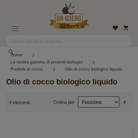
Salta
al
contenuto
Carrell
Lista
Toggle
desideri
Nav
Search
Search
Home
La nostra gamma di prodotti biologici
Prodotti di cocco
Olio di cocco biologico liquido
Olio di cocco biologico liquido
Imp
Ordina per
4
elementi
la
dire
decr