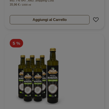
Incl. 7% VAT
,
excl.
Shipping Cost
35,96 €
/ 1000 ml
Aggiu
Aggiungi al Carrello
5 %