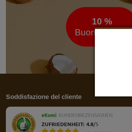
10 %
Buono sconto
Soddisfazione del cliente
eKomi
KUNDENREZENSIONEN
ZUFRIEDENHEIT:
4.8
/
5