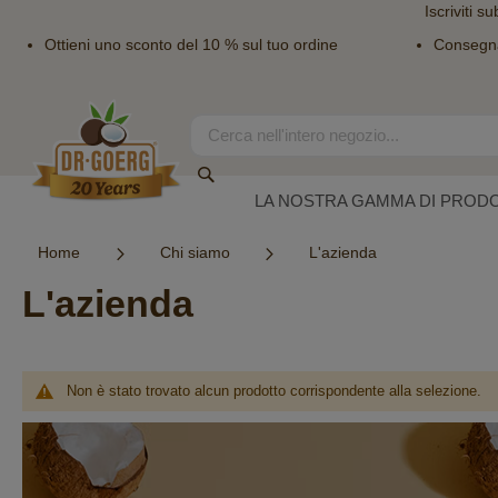
Iscriviti su
Ottieni uno sconto del 10 % sul tuo ordine
Consegn
Salta
al
contenuto
Search
Search
LA NOSTRA GAMMA DI PRODO
Home
Chi siamo
L'azienda
L'azienda
Non è stato trovato alcun prodotto corrispondente alla selezione.
Newsletter