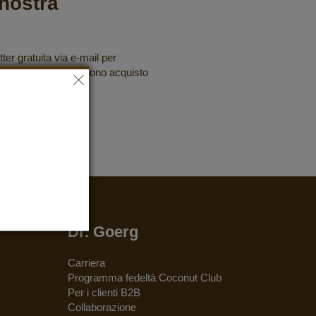
a nostra
tter gratuita via e-mail per
e assicurarti il tuo buono acquisto
Dr. Goerg
Carriera
Programma fedeltà Coconut Club
Per i clienti B2B
Collaborazione