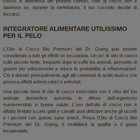
cocco. A differenza dei prodotti chimici, l'olio di cocco non è
dannoso se, durante la toelettatura, il tuo cucciolo decide di
leccarsi.
INTEGRATORE ALIMENTARE UTILISSIMO
PER IL PELO
L'Olio di Cocco Bio Premium del Dr. Goerg può essere
considerato a tutti gli effetti un toccasana. Un po' di olio di cocco
sulle piccole ferite, frequenti dopo le zuffe tra animali, permette di
guarire più velocemente e riduce la probabilità di infiammazioni.
Ciò è dovuto principalmente agli alti contenuti di acido laurico che
provoca effetti antimicrobici e antivirali.
Una piccola dose di olio di cocco mescolato con il cibo del tuo
animale domestico aumenta le difese dell'organismo
mantenendolo in buona salute. L'uso dell'olio di cocco non è
affatto limitato a cani, gatti e cavalli: puoi deliziare anche gli uccelli
e i piccioni con questo sano snack. Prova l'Olio di Cocco Bio
Premium del Dr. Goerg, ti strabilierà la qualità e il gusto
insuperabile.