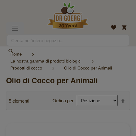
Salta
al
contenuto
Carrell
Lista
Toggle
desideri
Nav
Search
Search
Home
La nostra gamma di prodotti biologici
Prodotti di cocco
Olio di Cocco per Animali
Olio di Cocco per Animali
Imp
Ordina per
5
elementi
la
dire
decr