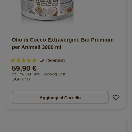
Olio di Cocco Extravergine Bio Premium
per Animali 3000 ml
Valutazione:
19
Recensioni
59,90 €
99%
Incl. 7% VAT
,
excl.
Shipping Cost
19,97 €
/ 1 l
Aggiu
Aggiungi al Carrello