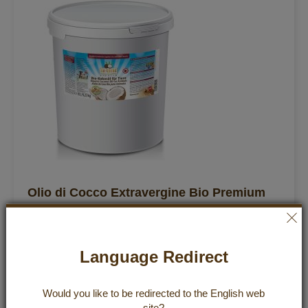
Olio di Cocco Extravergine Bio Premium
per Animali 10 l
Valutazione:
3
Recensioni
Language Redirect
189,90 €
100%
Incl. 7% VAT
,
excl.
Shipping Cost
18,99 €
/ 1 l
Would you like to be redirected to the
English
web
site?