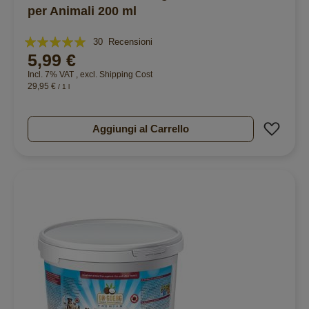
per Animali 200 ml
Valutazione:
30
Recensioni
5,99 €
98%
Incl. 7% VAT
,
excl.
Shipping Cost
29,95 €
/ 1 l
Aggiu
Aggiungi al Carrello