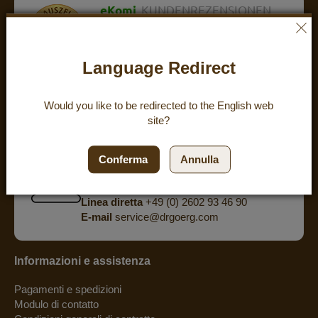
eKomi
KUNDENREZENSIONEN
ZUFRIEDENHEIT:
4.8
/
5
BEWERTUNGEN
Language Redirect
powered by
eKomi
Would you like to be redirected to the
English
web
site?
Hai delle domande? Ti offriamo una
consulenza personalizzata al telefono.
Conferma
Annulla
Lunedì - giovedì, dalle 8:00 alle 15:30
Ven 8:00 - 15:00
Linea diretta
+49 (0) 2602 93 46 90
E-mail
service@drgoerg.com
Informazioni e assistenza
Pagamenti e spedizioni
Modulo di contatto