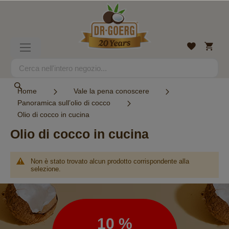
Salta
al
contenuto
Carrell
Lista
Toggle
desideri
Nav
Search
Search
Home
Vale la pena conoscere
Panoramica sull’olio di cocco
Olio di cocco in cucina
Olio di cocco in cucina
Non è stato trovato alcun prodotto corrispondente alla
selezione.
Newsletter
10 %