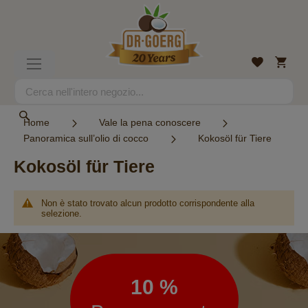
Salta
al
contenuto
Carrell
Lista
Toggle
desideri
Nav
Search
Search
Home
Vale la pena conoscere
Panoramica sull’olio di cocco
Kokosöl für Tiere
Kokosöl für Tiere
Non è stato trovato alcun prodotto corrispondente alla
selezione.
Newsletter
10 %