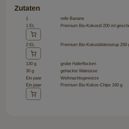
Zutaten
1
reife Banane
1 EL
Premium Bio-Kokosöl 200 ml
gesch
2 EL
Premium Bio-Kokosblütensirup 250 
130 g
grobe Haferflocken
30 g
gehackte Walnüsse
Ein paar
Weihnachtsgewürze
Ein paar
Premium Bio-Kokos-Chips 160 g