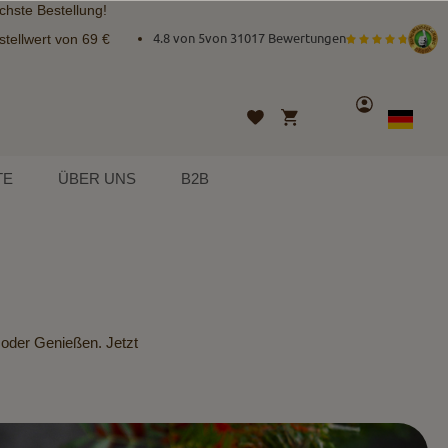
chste Bestellung!
tellwert von 69 €
4.8 von 5
von
31017 Bewertungen
Konto
Mein Warenkorb
Wunschliste
Sprache
German
TE
ÜBER UNS
B2B
 oder Genießen. Jetzt