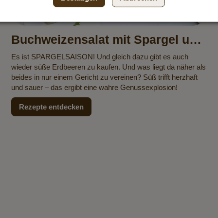
Buchweizensalat mit Spargel und
Erdbeeren
Es ist SPARGELSAISON! Und gleich dazu gibt es auch
wieder süße Erdbeeren zu kaufen. Und was liegt da näher als
beides in nur einem Gericht zu vereinen? Süß trifft herzhaft
und sauer – das ergibt eine wahre Genussexplosion!
Rezepte entdecken