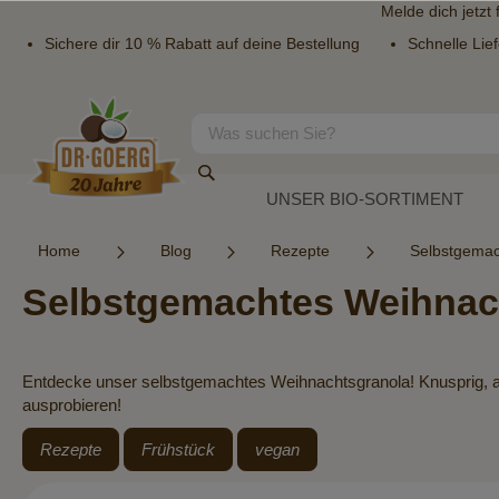
Melde dich jetzt
Sichere dir 10 % Rabatt auf deine Bestellung
Schnelle Lie
Direkt
zum
Inhalt
Suche
Suche
UNSER BIO-SORTIMENT
Home
Blog
Rezepte
Selbstgemac
Selbstgemachtes Weihnac
Entdecke unser selbstgemachtes Weihnachtsgranola! Knusprig, ar
ausprobieren!
Rezepte
Frühstück
vegan