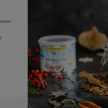
molzen
g