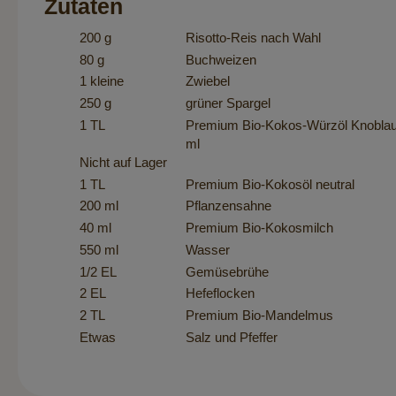
Zutaten
200 g
Risotto-Reis nach Wahl
80 g
Buchweizen
1 kleine
Zwiebel
250 g
grüner Spargel
1 TL
Premium Bio-Kokos-Würzöl Knoblauc
ml
Nicht auf Lager
1 TL
Premium Bio-Kokosöl neutral
200 ml
Pflanzensahne
40 ml
Premium Bio-Kokosmilch
550 ml
Wasser
1/2 EL
Gemüsebrühe
2 EL
Hefeflocken
2 TL
Premium Bio-Mandelmus
Etwas
Salz und Pfeffer