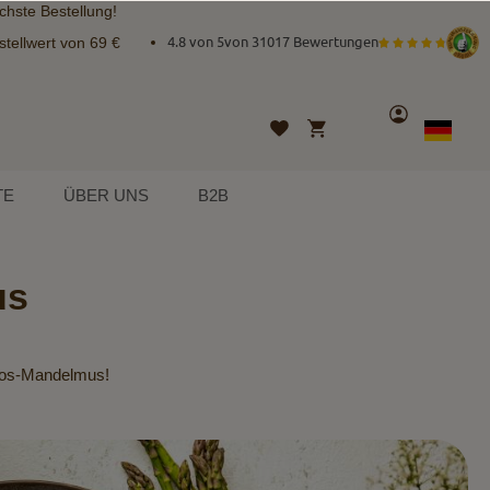
chste Bestellung!
tellwert von 69 €
4.8 von 5
von
31017 Bewertungen
Konto
Mein Warenkorb
Wunschliste
Sprache
German
TE
ÜBER UNS
B2B
us
okos-Mandelmus!