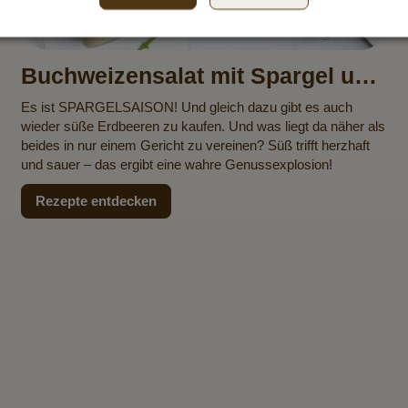
Buchweizensalat mit Spargel und
Erdbeeren
Es ist SPARGELSAISON! Und gleich dazu gibt es auch
wieder süße Erdbeeren zu kaufen. Und was liegt da näher als
beides in nur einem Gericht zu vereinen? Süß trifft herzhaft
und sauer – das ergibt eine wahre Genussexplosion!
Rezepte entdecken