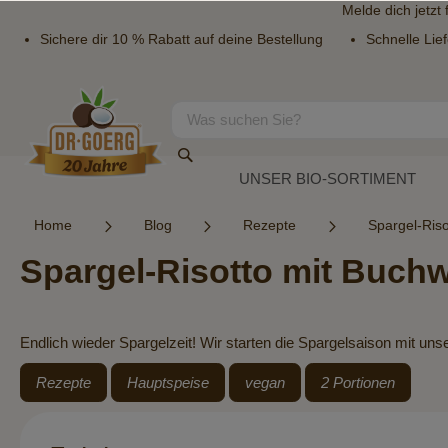
Melde dich jetzt
Sichere dir 10 % Rabatt auf deine Bestellung
Schnelle Lie
Direkt
zum
Inhalt
Suche
Suche
UNSER BIO-SORTIMENT
Home
Blog
Rezepte
Spargel-Ris
Spargel-Risotto mit Buc
Endlich wieder Spargelzeit! Wir starten die Spargelsaison mit 
Rezepte
Hauptspeise
vegan
2 Portionen