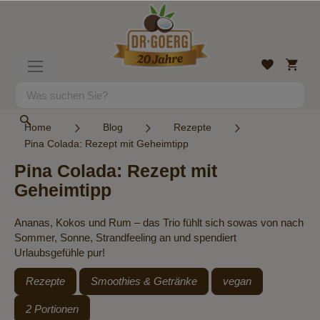
Direkt
zum
Inhalt
Mein
Wunschlist
Navigation
Warenk
umschalten
Suche
Suche
Home
Blog
Rezepte
Pina Colada: Rezept mit Geheimtipp
Pina Colada: Rezept mit
Geheimtipp
Ananas, Kokos und Rum – das Trio fühlt sich sowas von nach
Sommer, Sonne, Strandfeeling an und spendiert
Urlaubsgefühle pur!
Rezepte
Smoothies & Getränke
vegan
2 Portionen