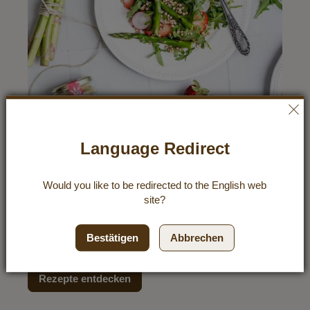
Language Redirect
Buchweizensalat mit Spargel und
Erdbeeren
Would you like to be redirected to the
English
web
Es ist SPARGELSAISON! Und gleich dazu gibt es auch
site?
wieder süße Erdbeeren zu kaufen. Und was liegt da
näher als beides in nur einem Gericht zu vereinen? Süß
trifft herzhaft und sauer – das ergibt eine wahre
Bestätigen
Abbrechen
Genussexplosion!
Rezepte entdecken