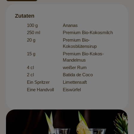
Zutaten
100 g
Ananas
250 ml
Premium Bio-Kokosmilch
20 g
Premium Bio-
Kokosblütensirup
15 g
Premium Bio-Kokos-
Mandelmus
4 cl
weißer Rum
2 cl
Batida de Coco
Ein Spritzer
Limettensaft
Eine Handvoll
Eiswürfel