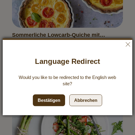
Sommerliche Lowcarb-Quiche mit
Tomaten & Basilikum
Entdecke unser Rezept für sommerliche Low Carb
Quiche mit Tomaten und Basilikum! Leicht, aromatisch
und ideal für warme Tage. Jetzt ausprobieren und
Language Redirect
genießen!
Rezepte entdecken
Would you like to be redirected to the
English
web
site?
Bestätigen
Abbrechen