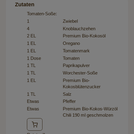
Zutaten
Tomaten-Soße:
1
Zwiebel
4
Knoblauchzehen
2 EL
Premium Bio-Kokosöl
1 EL
Oregano
1 EL
Tomatenmark
1 Dose
Tomaten
1 TL
Paprikapulver
1 TL
Worchester-Soße
1 EL
Premium Bio-
Kokosblütenzucker
1 TL
Salz
Etwas
Pfeffer
Etwas
Premium Bio-Kokos-Würzöl
Chili 190 ml
geschmolzen