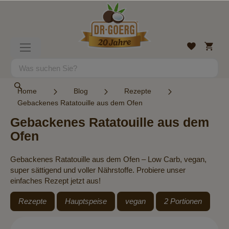
Direkt
zum
Inhalt
Mein
Wunschlist
Navigation
Warenk
umschalten
Suche
Suche
Home
Blog
Rezepte
Gebackenes Ratatouille aus dem Ofen
Gebackenes Ratatouille aus dem
Ofen
Gebackenes Ratatouille aus dem Ofen – Low Carb, vegan,
super sättigend und voller Nährstoffe. Probiere unser
einfaches Rezept jetzt aus!
Rezepte
Hauptspeise
vegan
2 Portionen