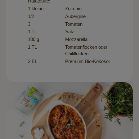
Ratatouille:
1 kleine
Zucchini
1/2
Aubergine
3
Tomaten
1 TL
Salz
100 g
Mozzarella
1 TL
Tomatenflocken oder
Chiliflocken
2 EL
Premium Bio-Kokosöl